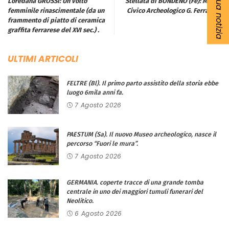
Loredana GROSSI: Un volto
Stellata di BONDENO (Fe): Museo
femminile rinascimentale (da un
Civico Archeologico G. Ferraresi.
frammento di piatto di ceramica
graffita ferrarese del XVI sec.) .
ULTIMI ARTICOLI
FELTRE (Bl). Il primo parto assistito della storia ebbe
luogo 6mila anni fa.
7 Agosto 2026
PAESTUM (Sa). Il nuovo Museo archeologico, nasce il
percorso “Fuori le mura”.
7 Agosto 2026
GERMANIA. coperte tracce di una grande tomba
centrale in uno dei maggiori tumuli funerari del
Neolitico.
6 Agosto 2026