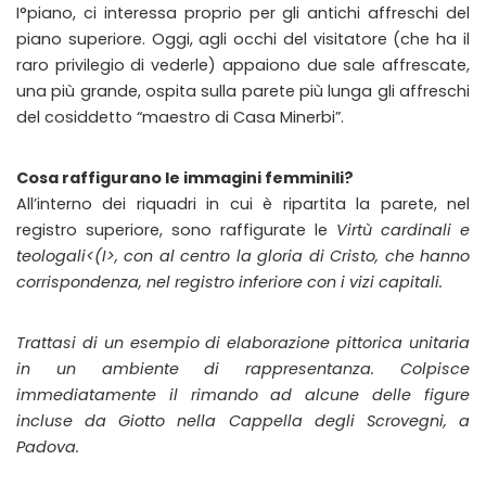
I°piano, ci interessa proprio per gli antichi affreschi del
piano superiore. Oggi, agli occhi del visitatore (che ha il
raro privilegio di vederle) appaiono due sale affrescate,
una più grande, ospita sulla parete più lunga gli affreschi
del cosiddetto “maestro di Casa Minerbi”.
Cosa raffigurano le immagini femminili?
All’interno dei riquadri in cui è ripartita la parete, nel
registro superiore, sono raffigurate le
Virtù cardinali e
teologali<(I>, con al centro la gloria di Cristo, che hanno
corrispondenza, nel registro inferiore con
i vizi capitali
.
Trattasi di un esempio di elaborazione pittorica unitaria
in un ambiente di rappresentanza. Colpisce
immediatamente il rimando ad alcune delle figure
incluse da Giotto nella Cappella degli Scrovegni, a
Padova.