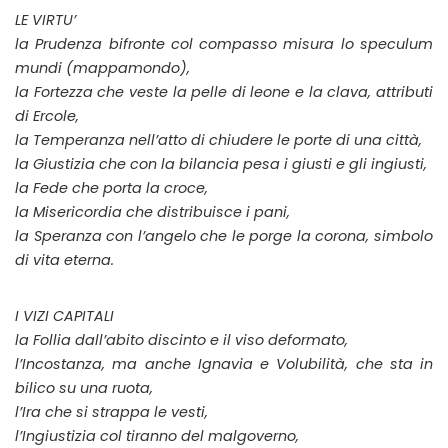
LE VIRTU’
la Prudenza
bifronte col compasso misura lo
speculum
mundi
(mappamondo),
la Fortezza
che veste la pelle di leone e la clava, attributi
di Ercole,
la Temperanza
nell’atto di chiudere le porte di una città,
la Giustizia
che con la bilancia pesa i giusti e gli ingiusti,
la Fede
che porta la croce,
la Misericordia
che distribuisce i pani,
la Speranza
con l’angelo che le porge la corona, simbolo
di vita eterna.
I VIZI CAPITALI
la Follia
dall’abito discinto e il viso deformato,
l’Incostanza
, ma anche Ignavia e Volubilità, che sta in
bilico su una ruota,
l’Ira
che si strappa le vesti,
l’Ingiustizia
col tiranno del malgoverno,