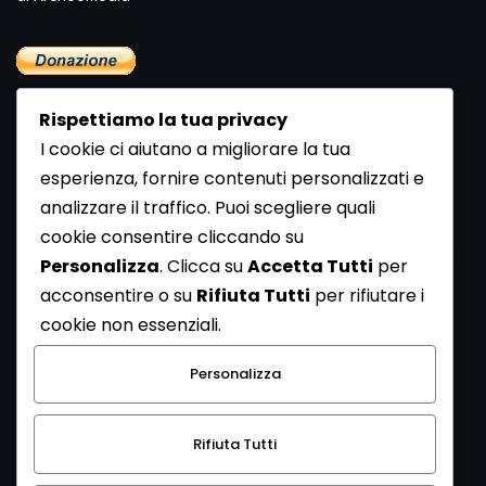
Rispettiamo la tua privacy
I cookie ci aiutano a migliorare la tua
esperienza, fornire contenuti personalizzati e
analizzare il traffico. Puoi scegliere quali
Newsletter
cookie consentire cliccando su
Se vuoi ricevere la Rivista gratuita di archeologia realizzata
Personalizza
. Clicca su
Accetta Tutti
per
dalla Redazione di ArcheoMedia iscriviti alla nostra
acconsentire o su
Rifiuta Tutti
per rifiutare i
Newsletter [
Clicca Qui
]
cookie non essenziali.
Con l'invio del messaggio l'utente dichiara di aver letto
Personalizza
l’informativa sulla privacy e di acconsentire al trattamento
dei propri dati personali.
Rifiuta Tutti
[
Informativa Privacy
]