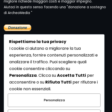
migliore richiede maggiori costi e maggior impegno.
Aiutaci in questo senso facendo una "donazione a sostegno
di ArcheoMedia "
Rispettiamo la tua privacy
I cookie ci aiutano a migliorare la tua
esperienza, fornire contenuti personalizzati e
analizzare il traffico. Puoi scegliere quali
Newsletter
cookie consentire cliccando su
Se vuoi ricevere la Rivista gratuita di archeologia realizzata
Personalizza
. Clicca su
Accetta Tutti
per
dalla Redazione di ArcheoMedia iscriviti alla nostra
acconsentire o su
Rifiuta Tutti
per rifiutare i
Newsletter [
Clicca Qui
]
cookie non essenziali.
Con l'invio del messaggio l'utente dichiara di aver letto
Personalizza
l’informativa sulla privacy e di acconsentire al trattamento
dei propri dati personali.