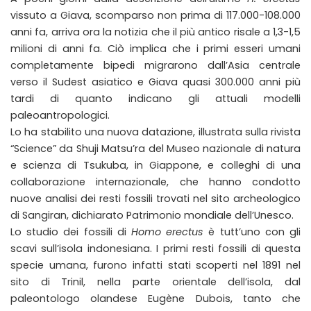
vissuto a Giava, scomparso non prima di 117.000-108.000
anni fa, arriva ora la notizia che il più antico risale a 1,3-1,5
milioni di anni fa. Ciò implica che i primi esseri umani
completamente bipedi migrarono dall’Asia centrale
verso il Sudest asiatico e Giava quasi 300.000 anni più
tardi di quanto indicano gli attuali modelli
paleoantropologici.
Lo ha stabilito una nuova datazione, illustrata sulla rivista
“Science” da Shuji Matsu’ra del Museo nazionale di natura
e scienza di Tsukuba, in Giappone, e colleghi di una
collaborazione internazionale, che hanno condotto
nuove analisi dei resti fossili trovati nel sito archeologico
di Sangiran, dichiarato Patrimonio mondiale dell’Unesco.
Lo studio dei fossili di
Homo erectus
è tutt’uno con gli
scavi sull’isola indonesiana. I primi resti fossili di questa
specie umana, furono infatti stati scoperti nel 1891 nel
sito di Trinil, nella parte orientale dell’isola, dal
paleontologo olandese Eugène Dubois, tanto che