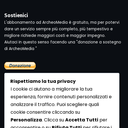
Sostienici
L'abbonamento ad ArcheoMedia è gratuito, ma per potervi
dare un servizio sempre più completo, più tempestivo e
migliore richiede maggiori costi e maggior impegno.
Aiutaci in questo senso facendo una "donazione a sostegno
di ArcheoMedia "
Rispettiamo la tua privacy
I cookie ci aiutano a migliorare la tua
esperienza, fornire contenuti personalizzati e
analizzare il traffico. Puoi scegliere quali
Newsletter
cookie consentire cliccando su
Se vuoi ricevere la Rivista gratuita di archeologia realizzata
Personalizza
. Clicca su
Accetta Tutti
per
dalla Redazione di ArcheoMedia iscriviti alla nostra
acconsentire o su
Rifiuta Tutti
per rifiutare i