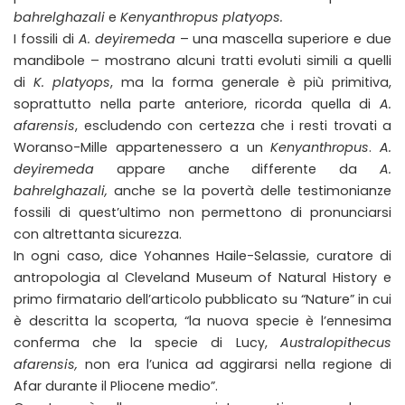
bahrelghazali
e
Kenyanthropus platyops.
I fossili di
A. deyiremeda
– una mascella superiore e due
mandibole – mostrano alcuni tratti evoluti simili a quelli
di
K. platyops
, ma la forma generale è più primitiva,
soprattutto nella parte anteriore, ricorda quella di
A.
afarensis
, escludendo con certezza che i resti trovati a
Woranso-Mille appartenessero a un
Kenyanthropus
.
A.
deyiremeda
appare anche differente da
A.
bahrelghazali,
anche se la povertà delle testimonianze
fossili di quest’ultimo non permettono di pronunciarsi
con altrettanta sicurezza.
In ogni caso, dice Yohannes Haile-Selassie, curatore di
antropologia al Cleveland Museum of Natural History e
primo firmatario dell’articolo pubblicato su “Nature” in cui
è descritta la scoperta, “la nuova specie è l’ennesima
conferma che la specie di Lucy,
Australopithecus
afarensis,
non era l’unica ad aggirarsi nella regione di
Afar durante il Pliocene medio”.