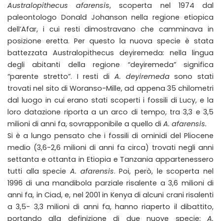
Australopithecus afarensis
, scoperta nel 1974 dal
paleontologo Donald Johanson nella regione etiopica
dell’Afar, i cui resti dimostravano che camminava in
posizione eretta. Per questo la nuova specie è stata
battezzata Australopithecus deyiremeda: nella lingua
degli abitanti della regione “deyiremeda” significa
“parente stretto”. I resti di
A. deyiremeda
sono stati
trovati nel sito di Woranso-Mille, ad appena 35 chilometri
dal luogo in cui erano stati scoperti i fossili di Lucy, e la
loro datazione riporta a un arco di tempo, tra 3,3 e 3,5
milioni di anni fa, sovrapponibile a quello di
A. afarensis.
Si è a lungo pensato che i fossili di ominidi del Pliocene
medio (3,6-2,6 milioni di anni fa circa) trovati negli anni
settanta e ottanta in Etiopia e Tanzania appartenessero
tutti alla specie
A. afarensis
. Poi, però, le scoperta nel
1996 di una mandibola parziale risalente a 3,6 milioni di
anni fa, in Ciad, e, nel 2001 in Kenya di alcuni crani risalenti
a 3,5- 3,3 milioni di anni fa, hanno riaperto il dibattito,
portando alla definizione di due nuove specie:
A.