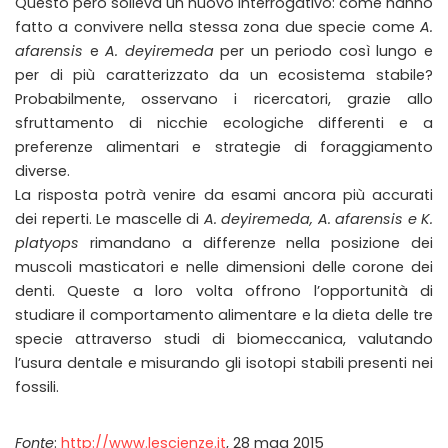
Questo però solleva un nuovo interrogativo: come hanno
fatto a convivere nella stessa zona due specie come
A.
afarensis
e
A. deyiremeda
per un periodo così lungo e
per di più caratterizzato da un ecosistema stabile?
Probabilmente, osservano i ricercatori, grazie allo
sfruttamento di nicchie ecologiche differenti e a
preferenze alimentari e strategie di foraggiamento
diverse.
La risposta potrà venire da esami ancora più accurati
dei reperti. Le mascelle di
A. deyiremeda, A. afarensis e K.
platyops
rimandano a differenze nella posizione dei
muscoli masticatori e nelle dimensioni delle corone dei
denti. Queste a loro volta offrono l’opportunità di
studiare il comportamento alimentare e la dieta delle tre
specie attraverso studi di biomeccanica, valutando
l’usura dentale e misurando gli isotopi stabili presenti nei
fossili.
Fonte
:
http://www.lescienze.it
, 28 mag 2015