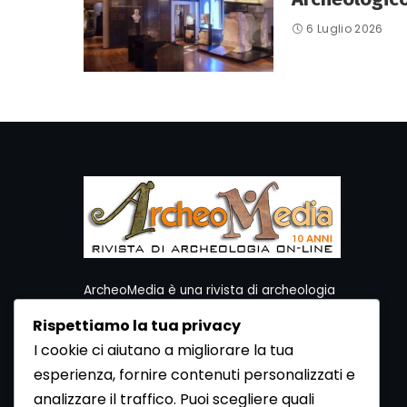
6 Luglio 2026
ArcheoMedia è una rivista di archeologia
ideata da Mediares S.c.
Rispettiamo la tua privacy
Per contattare la Redazione potete utilizzare i
I cookie ci aiutano a migliorare la tua
seguenti recapiti:
esperienza, fornire contenuti personalizzati e
Redazione ArcheoMedia c/o Mediares S.c.
Via Gioberti 80/D - 10128 Torino
analizzare il traffico. Puoi scegliere quali