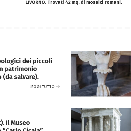
LIVORNO. Trovati 42 mq. di mosaici romani.
ologici dei piccoli
n patrimonio
 (da salvare).
LEGGI TUTTO
). Il Museo
 “Carlo Cicala”.