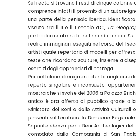
Sul recto si trovano i resti di cinque colonne 
comprende infatti il proemio di un autore ign
una parte della penisola iberica, identificat
vissuto tra il II e il I secolo a.C.,
Ta Geogra
particolarmente noto nel mondo antico. Sul v
reali o immaginari, eseguiti nel corso del I seco
artisti quale repertorio di modelli per affres
teste che ricordano sculture, insieme a diseg
esercizi degli apprendisti di bottega.
Pur nell’alone di enigmi scaturito negli anni da
reperto singolare e inconsueto, appartene
mostra che si svolse del 2006 a Palazzo Bric
antico è ora offerta al pubblico grazie all
Ministero dei Beni e delle Attività Culturali 
presenti sul territorio: la Direzione Regional
Soprintendenza per i Beni Archeologici del
comodato dalla Compagnia di San Paolo a