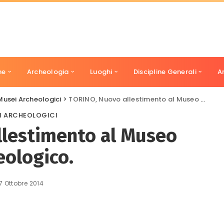
ne
Archeologia
Luoghi
Discipline Generali
A
Musei Archeologici
>
TORINO, Nuovo allestimento al Museo Archeologico.
I ARCHEOLOGICI
llestimento al Museo
eologico.
7 Ottobre 2014