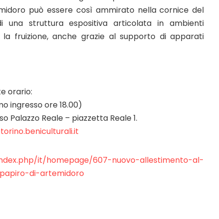
temidoro può essere così ammirato nella cornice del
di una struttura espositiva articolata in ambienti
 la fruizione, anche grazie al supporto di apparati
e orario:
imo ingresso ore 18.00)
sso Palazzo Reale – piazzetta Reale 1.
ino.beniculturali.it
t/index.php/it/homepage/607-nuovo-allestimento-al-
papiro-di-artemidoro