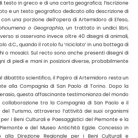
di testo in greco e di una carta geografica; l’iscrizione
oto e un testo geografico dedicato alla descrizione di
o con una porzione dell’opera di Artemidoro di Efeso,
phoumena o Geographia
, un trattato in undici libri,
erso si osservano invece oltre 40 disegni di animali,
lo d.C., quando il rotolo fu ‘riciclato’ in una bottega di
chi o mosaici. Sul recto sono anche presenti disegni di
ni di piedi e mani in posizioni diverse, probabilmente
l dibattito scientifico, il Papiro di Artemidoro resta un
nte alla Compagnia di San Paolo di Torino. Dopo la
herasio, questa affascinante testimonianza del mondo
a collaborazione tra la Compagnia di San Paolo e il
e del Turismo, attraverso l’attività dei suoi organismi
e per i Beni Culturali e Paesaggistici del Piemonte e la
 Piemonte e del Museo Antichità Egizie. Concesso in
lla Direzione Regionale per i Beni Culturali e