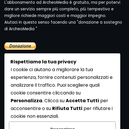
L'abbonamento ad ArcheoMedia è gratuito, ma per potervi
dare un servizio sempre più completo, più tempestivo e
migliore richiede maggiori costi e maggior impegno.
Aiutaci in questo senso facendo una "donazione a sostegno
di ArcheoMedia "
Rispettiamo la tua privacy
I cookie ci aiutano a migliorare la tua
esperienza, fornire contenuti personalizzati e
analizzare il traffico. Puoi scegliere quali
Newsletter
cookie consentire cliccando su
Se vuoi ricevere la Rivista gratuita di archeologia realizzata
Personalizza
. Clicca su
Accetta Tutti
per
dalla Redazione di ArcheoMedia iscriviti alla nostra
acconsentire o su
Rifiuta Tutti
per rifiutare i
Newsletter [
Clicca Qui
]
cookie non essenziali.
Con l'invio del messaggio l'utente dichiara di aver letto