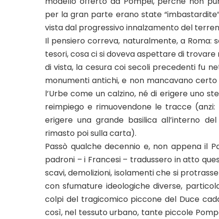
modello offerto da Pompei, perchè non purif
per la gran parte erano state “imbastardite”
vista dal progressivo innalzamento del terre
Il pensiero correva, naturalmente, a Roma: s
tesori, cosa ci si doveva aspettare di trovar
di vista, la cesura coi secoli precedenti fu n
monumenti antichi, e non mancavano certo gl
l’Urbe come un calzino, né di erigere uno st
reimpiego e rimuovendone le tracce (anzi: 
erigere una grande basilica all’interno d
rimasto poi sulla carta).
Passò qualche decennio e, non appena il Pap
padroni – i Francesi – tradussero in atto ques
scavi, demolizioni, isolamenti che si protrass
con sfumature ideologiche diverse, particol
colpi del tragicomico piccone del Duce cadd
così, nel tessuto urbano, tante piccole Pompe