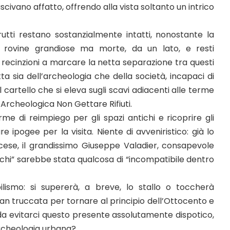
scivano affatto, offrendo alla vista soltanto un intrico
frutti restano sostanzialmente intatti, nonostante la
i: rovine grandiose ma morte, da un lato, e resti
i recinzioni a marcare la netta separazione tra questi
itta sia dell’archeologia che della società, incapaci di
l cartello che si eleva sugli scavi adiacenti alle terme
 Archeologica Non Gettare Rifiuti.
me di reimpiego per gli spazi antichi e ricoprire gli
e ipogee per la visita. Niente di avveniristico: già lo
ese, il grandissimo Giuseppe Valadier, consapevole
buchi” sarebbe stata qualcosa di “incompatibile dentro
lismo: si supererà, a breve, lo stallo o toccherà
an truccata per tornare al principio dell’Ottocento e
 da evitarci questo presente assolutamente dispotico,
archeologia urbana?