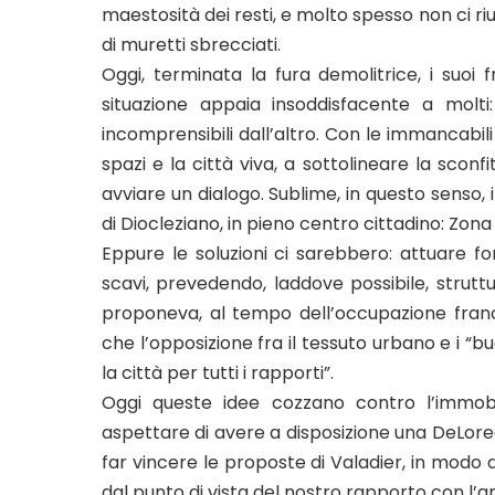
maestosità dei resti, e molto spesso non ci riu
di muretti sbrecciati.
Oggi, terminata la fura demolitrice, i suoi 
situazione appaia insoddisfacente a molt
incomprensibili dall’altro. Con le immancabil
spazi e la città viva, a sottolineare la sconf
avviare un dialogo. Sublime, in questo senso, i
di Diocleziano, in pieno centro cittadino: Zona
Eppure le soluzioni ci sarebbero: attuare for
scavi, prevedendo, laddove possibile, struttur
proponeva, al tempo dell’occupazione franc
che l’opposizione fra il tessuto urbano e i “
la città per tutti i rapporti”.
Oggi queste idee cozzano contro l’immobi
aspettare di avere a disposizione una DeLore
far vincere le proposte di Valadier, in modo
dal punto di vista del nostro rapporto con l’