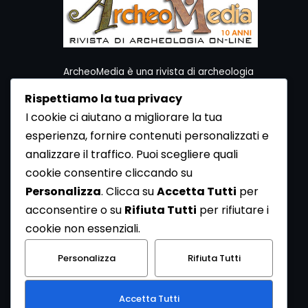
ArcheoMedia è una rivista di archeologia
ideata da Mediares S.c.
Rispettiamo la tua privacy
Per contattare la Redazione potete utilizzare i
I cookie ci aiutano a migliorare la tua
seguenti recapiti:
esperienza, fornire contenuti personalizzati e
Redazione ArcheoMedia c/o Mediares S.c.
Via Gioberti 80/D - 10128 Torino
analizzare il traffico. Puoi scegliere quali
Tel 011.5806363 - Fax 011.5808561
cookie consentire cliccando su
e-mail: redazione@archeomedia.net
Personalizza
. Clicca su
Accetta Tutti
per
http://www.mediares.to.it
acconsentire o su
Rifiuta Tutti
per rifiutare i
http://www.didatticatorino.it
cookie non essenziali.
Personalizza
Rifiuta Tutti
Accetta Tutti