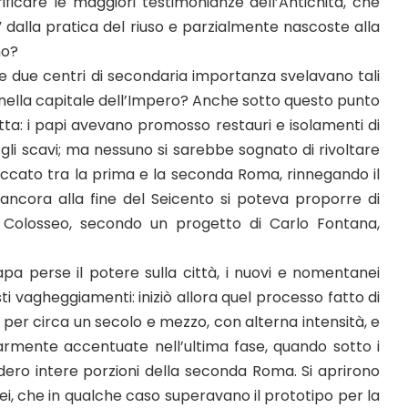
icare le maggiori testimonianze dell’Antichità, che
 dalla pratica del riuso e parzialmente nascoste alla
no?
e due centri di secondaria importanza svelavano tali
e nella capitale dell’Impero? Anche sotto questo punto
etta: i papi avevano promosso restauri e isolamenti di
i scavi; ma nessuno si sarebbe sognato di rivoltare
eccato tra la prima e la seconda Roma, rinnegando il
ancora alla fine del Seicento si poteva proporre di
el Colosseo, secondo un progetto di Carlo Fontana,
a perse il potere sulla città, i nuovi e nomentanei
ti vagheggiamenti: iniziò allora quel processo fatto di
e per circa un secolo e mezzo, con alterna intensità, e
armente accentuate nell’ultima fase, quando sotto i
ero intere porzioni della seconda Roma. Si aprirono
i, che in qualche caso superavano il prototipo per la