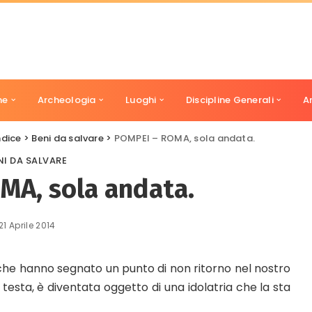
ne
Archeologia
Luoghi
Discipline Generali
A
ndice
>
Beni da salvare
>
POMPEI – ROMA, sola andata.
NI DA SALVARE
MA, sola andata.
21 Aprile 2014
che hanno segnato un punto di non ritorno nel nostro
testa, è diventata oggetto di una idolatria che la sta