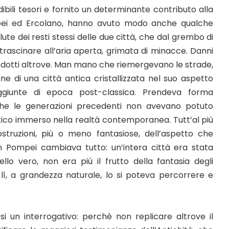
ibili tesori e fornito un determinante contributo alla
ompei ed Ercolano, hanno avuto modo anche qualche
te dei resti stessi delle due città, che dal grembo di
ti trascinare all’aria aperta, grimata di minacce. Danni
prodotti altrove. Man mano che riemergevano le strade,
ne di una città antica cristallizzata nel suo aspetto
aggiunte di epoca post-classica. Prendeva forma
 che le generazioni precedenti non avevano potuto
ico immerso nella realtà contemporanea. Tutt’al più
costruzioni, più o meno fantasiose, dell’aspetto che
on Pompei cambiava tutto: un’intera città era stata
ello vero, non era più il frutto della fantasia degli
ra lì, a grandezza naturale, lo si poteva percorrere e
rsi un interrogativo: perchè non replicare altrove il