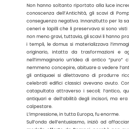
Non hanno soltanto riportato alla luce incred
conoscenza dell’Antichità, gli scavi di P
conseguenza negativa. Innanzitutto per la salu
ceneri e lapilli che li preservava si sono vis
non meno gravi, tuttavia, gli scavi li hanno 
i templi, le domus si materializzava l’immagi
originario, intatta da trasformazioni e 
nell’immaginario un’idea di antico “puro”
nemmeno concepire, abituare a vedere l’ant
gli antiquaei si dilettavano di produrre ri
celebrati edifici classici avevano avuto. C
catapultata attraverso i secoli; l’antico, qu
antiquari e dell’abilità degli incisori, ma e
calpestare.
L’impressione, in tutta Europa, fu enorme.
Sull’onda dell’entusiasmo, iniziò ad affaccia