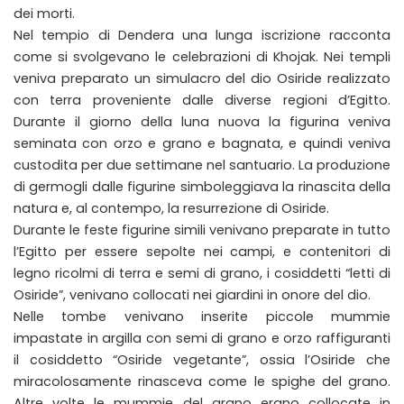
dei morti.
Nel tempio di Dendera una lunga iscrizione racconta
come si svolgevano le celebrazioni di Khojak. Nei templi
veniva preparato un simulacro del dio Osiride realizzato
con terra proveniente dalle diverse regioni d’Egitto.
Durante il giorno della luna nuova la figurina veniva
seminata con orzo e grano e bagnata, e quindi veniva
custodita per due settimane nel santuario. La produzione
di germogli dalle figurine simboleggiava la rinascita della
natura e, al contempo, la resurrezione di Osiride.
Durante le feste figurine simili venivano preparate in tutto
l’Egitto per essere sepolte nei campi, e contenitori di
legno ricolmi di terra e semi di grano, i cosiddetti “letti di
Osiride”, venivano collocati nei giardini in onore del dio.
Nelle tombe venivano inserite piccole mummie
impastate in argilla con semi di grano e orzo raffiguranti
il cosiddetto “Osiride vegetante”, ossia l’Osiride che
miracolosamente rinasceva come le spighe del grano.
Altre volte le mummie del grano erano collocate in