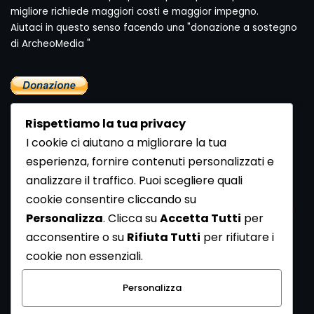
migliore richiede maggiori costi e maggior impegno.
Aiutaci in questo senso facendo una "donazione a sostegno
di ArcheoMedia "
Rispettiamo la tua privacy
I cookie ci aiutano a migliorare la tua
esperienza, fornire contenuti personalizzati e
analizzare il traffico. Puoi scegliere quali
Newsletter
cookie consentire cliccando su
Se vuoi ricevere la Rivista gratuita di archeologia realizzata
Personalizza
. Clicca su
Accetta Tutti
per
dalla Redazione di ArcheoMedia iscriviti alla nostra
acconsentire o su
Rifiuta Tutti
per rifiutare i
Newsletter [
Clicca Qui
]
cookie non essenziali.
Con l'invio del messaggio l'utente dichiara di aver letto
Personalizza
l’informativa sulla privacy e di acconsentire al trattamento
dei propri dati personali.