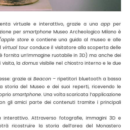
enta virtuale e interattivo, grazie a una
app
per
azione per
smartphone
Museo Archeologico Milano è
apple store
e contiene una guida al museo e alle
Il
virtual tour
conduce il visitatore alla scoperta delle
i è fornita un’immagine ruotabile in 3D) ma anche dei
visita, la
domus
visibile nel chiostro interno e le due
esse: grazie ai
Beacon
– ripetitori bluetooth a bassa
la storia del Museo e dei suoi reperti, ricevendo le
oprio
smartphone
. Una volta scaricata l’applicazione
on gli amici parte dei contenuti tramite i principali
n
interattivo. Attraverso fotografie, immagini 3D e
otrà ricostruire la storia dell’area del Monastero