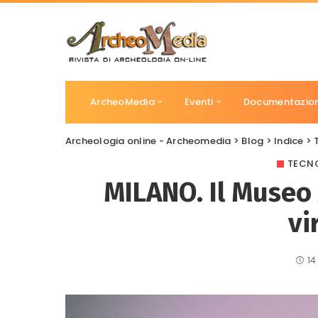
ArcheoMedia
Eventi
Documentazio
Archeologia online - Archeomedia
>
Blog
>
Indice
>
TECNO
MILANO. Il Museo
vi
14