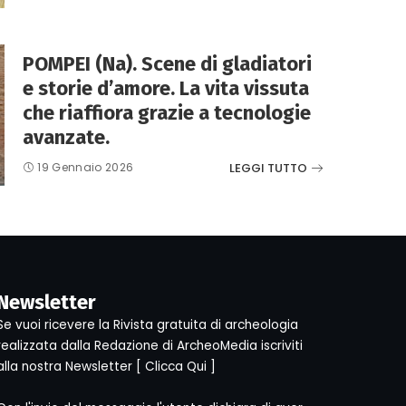
POMPEI (Na). Scene di gladiatori
e storie d’amore. La vita vissuta
che riaffiora grazie a tecnologie
avanzate.
LEGGI TUTTO
19 Gennaio 2026
Newsletter
Se vuoi ricevere la Rivista gratuita di archeologia
realizzata dalla Redazione di ArcheoMedia iscriviti
alla nostra Newsletter [
Clicca Qui
]