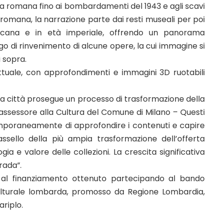
a romana fino ai bombardamenti del 1943 e agli scavi
 romana, la narrazione parte dai resti museali per poi
icana e in età imperiale, offrendo un panorama
 luogo di rinvenimento di alcune opere, la cui immagine si
i sopra.
tuale, con approfondimenti e immagini 3D ruotabili
ra città prosegue un processo di trasformazione della
 assessore alla Cultura del Comune di Milano – Questi
mporaneamente di approfondire i contenuti e capire
ssello della più ampia trasformazione dell’offerta
 e valore delle collezioni. La crescita significativa
trada”.
e al finanziamento ottenuto partecipando al bando
culturale lombarda, promosso da Regione Lombardia,
riplo.