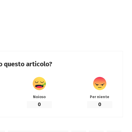
to questo articolo?
Noioso
Per niente
0
0