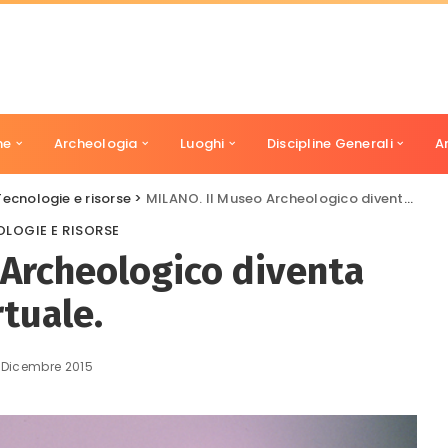
ne
Archeologia
Luoghi
Discipline Generali
A
Tecnologie e risorse
>
MILANO. Il Museo Archeologico diventa virtuale.
LOGIE E RISORSE
 Archeologico diventa
rtuale.
 Dicembre 2015