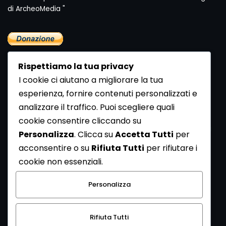
di ArcheoMedia "
Rispettiamo la tua privacy
I cookie ci aiutano a migliorare la tua
esperienza, fornire contenuti personalizzati e
analizzare il traffico. Puoi scegliere quali
Newsletter
cookie consentire cliccando su
Se vuoi ricevere la Rivista gratuita di archeologia realizzata
Personalizza
. Clicca su
Accetta Tutti
per
dalla Redazione di ArcheoMedia iscriviti alla nostra
acconsentire o su
Rifiuta Tutti
per rifiutare i
Newsletter [
Clicca Qui
]
cookie non essenziali.
Con l'invio del messaggio l'utente dichiara di aver letto
Personalizza
l’informativa sulla privacy e di acconsentire al trattamento
dei propri dati personali.
Rifiuta Tutti
[
Informativa Privacy
]