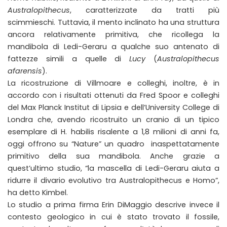
Australopithecus
, caratterizzate da tratti più
scimmieschi. Tuttavia, il mento inclinato ha una struttura
ancora relativamente primitiva, che ricollega la
mandibola di Ledi-Geraru a qualche suo antenato di
fattezze simili a quelle di
Lucy
(
Australopithecus
afarensis
).
La ricostruzione di Villmoare e colleghi, inoltre, è in
accordo con i risultati ottenuti da Fred Spoor e colleghi
del Max Planck Institut di Lipsia e dell’University College di
Londra che, avendo ricostruito un cranio di un tipico
esemplare di H. habilis risalente a 1,8 milioni di anni fa,
oggi offrono su “Nature” un quadro inaspettatamente
primitivo della sua mandibola. Anche grazie a
quest’ultimo studio, “la mascella di Ledi-Geraru aiuta a
ridurre il divario evolutivo tra Australopithecus e Homo”,
ha detto Kimbel.
Lo studio a prima firma Erin DiMaggio descrive invece il
contesto geologico in cui è stato trovato il fossile,