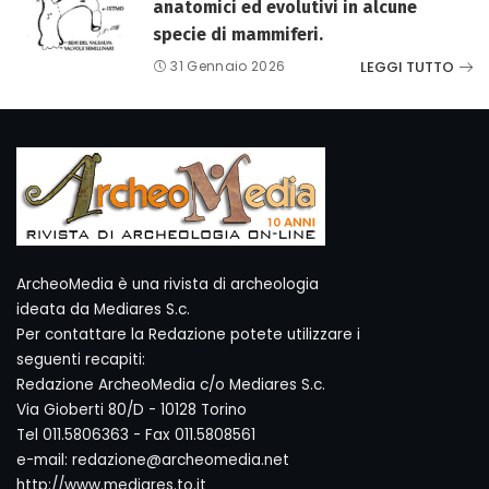
anatomici ed evolutivi in alcune
specie di mammiferi.
LEGGI TUTTO
31 Gennaio 2026
ArcheoMedia è una rivista di archeologia
ideata da Mediares S.c.
Per contattare la Redazione potete utilizzare i
seguenti recapiti:
Redazione ArcheoMedia c/o Mediares S.c.
Via Gioberti 80/D - 10128 Torino
Tel 011.5806363 - Fax 011.5808561
e-mail: redazione@archeomedia.net
http://www.mediares.to.it