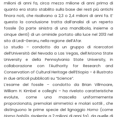
milioni di anni fa, circa mezzo milione di anni prima di
quanto era stato stabilito sulla base dei resti più antichi
finora noti, che risalivano a 2,3 o 2,4 milioni di anni fa. E’
questa la conclusione tratta dall’analisi di un reperto
fossile (la parte sinistra di una mandibola, insieme a
cinque denti) di un ominide portato alla luce nel 2013 nel
sito di Ledi-Geraru, nella regione dell’Afar.
Lo studio – condotto da un gruppo di ricercatori
dell’Università del Nevada a Las Vegas, dell’Arizona State
University e della Pennsylvania State University, in
collaborazione con l’Authority for Research and
Conservation of Cultural Heritage dell’Etiopia – è illustrato
in due articoli pubblicati su “Science”.
L’esame del fossile – condotto da Brian Villmoare,
William H. Kimbel e colleghi – ha rivelato caratteristiche
evolute, come una mascella uniformemente
proporzionata, premolari simmetrici e molari sottili , che
distinguono le prime specie del lignaggio
Homo
(come
Homo habilis
, risalente a 2 milioni di anni fa), da quelle di