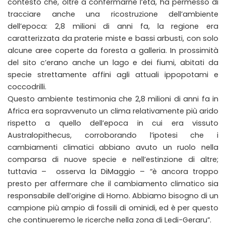
contesto che, oltre a confermarne l’età, ha permesso di
tracciare anche una ricostruzione dell’ambiente
dell’epoca: 2,8 milioni di anni fa, la regione era
caratterizzata da praterie miste e bassi arbusti, con solo
alcune aree coperte da foresta a galleria. In prossimità
del sito c’erano anche un lago e dei fiumi, abitati da
specie strettamente affini agli attuali ippopotami e
coccodrilli.
Questo ambiente testimonia che 2,8 milioni di anni fa in
Africa era sopravvenuto un clima relativamente più arido
rispetto a quello dell’epoca in cui era vissuto
Australopithecus, corroborando l’ipotesi che i
cambiamenti climatici abbiano avuto un ruolo nella
comparsa di nuove specie e nell’estinzione di altre;
tuttavia – osserva la DiMaggio – “è ancora troppo
presto per affermare che il cambiamento climatico sia
responsabile dell’origine di Homo. Abbiamo bisogno di un
campione più ampio di fossili di ominidi, ed è per questo
che continueremo le ricerche nella zona di Ledi-Geraru”.