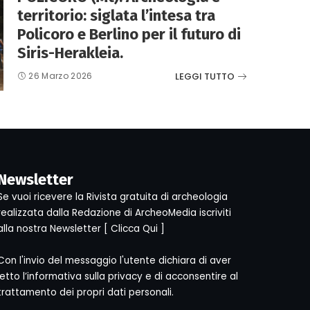
territorio: siglata l’intesa tra
Policoro e Berlino per il futuro di
Siris-Herakleia.
LEGGI TUTTO
26 Marzo 2026
Newsletter
Se vuoi ricevere la Rivista gratuita di archeologia
realizzata dalla Redazione di ArcheoMedia iscriviti
alla nostra Newsletter [
Clicca Qui
]
Con l'invio del messaggio l'utente dichiara di aver
letto l’informativa sulla privacy e di acconsentire al
trattamento dei propri dati personali.