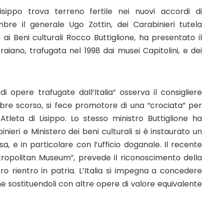
Lisippo trova terreno fertile nei nuovi accordi di
mbre il generale Ugo Zottin, dei Carabinieri tutela
 ai Beni culturali Rocco Buttiglione, ha presentato il
Traiano, trafugata nel 1998 dai musei Capitolini, e dei
o di opere trafugate dall’Italia” osserva il consigliere
bre scorso, si fece promotore di una “crociata” per
’Atleta di Lisippo. Lo stesso ministro Buttiglione ha
inieri e Ministero dei beni culturali si è instaurato un
, e in particolare con l’ufficio doganale. Il recente
tropolitan Museum”, prevede il riconoscimento della
oro rientro in patria. L’Italia si impegna a concedere
e sostituendoli con altre opere di valore equivalente