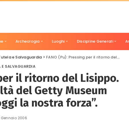
ne
Archeologia
Luoghi
Discipline Generali
A
Tutela e Salvaguardia
>
FANO (Pu): Pressing per il ritorno del Lisippo. D’Anna: “Le difficoltà del Getty Museum rappresentano oggi la nostra forza”.
A E SALVAGUARDIA
er il ritorno del Lisippo.
coltà del Getty Museum
gi la nostra forza”.
 Gennaio 2006