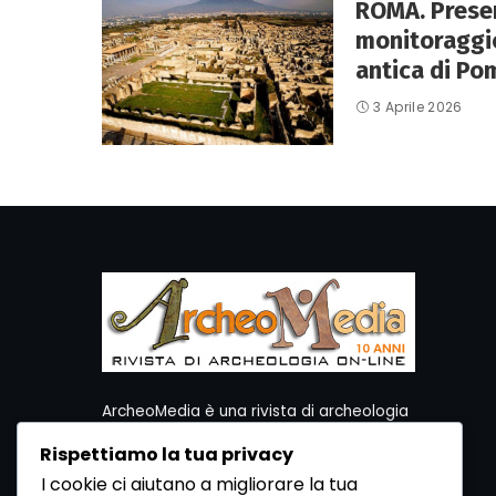
ROMA. Present
monitoraggio
antica di Po
3 Aprile 2026
ArcheoMedia è una rivista di archeologia
ideata da Mediares S.c.
Rispettiamo la tua privacy
Per contattare la Redazione potete utilizzare i
I cookie ci aiutano a migliorare la tua
seguenti recapiti: