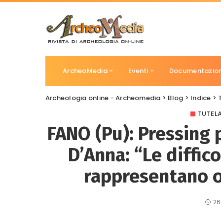
ArcheoMedia
Eventi
Documentazio
Archeologia online - Archeomedia
>
Blog
>
Indice
>
TUTEL
FANO (Pu): Pressing p
D’Anna: “Le diffi
rappresentano og
26