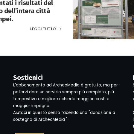
ati i risultati del
 dell’intera città
mpei.
LEGGI TUTTO
Sostienici
L'abbonamento ad ArcheoMedia è gratuito, ma per
potervi dare un servizio sempre più completo, più
tempestivo e migliore richiede maggiori costi e
maggior impegno.
Aiutaci in questo senso facendo una "donazione a
sostegno di ArcheoMedia "