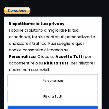
Rispettiamo la tua privacy
I cookie ci aiutano a migliorare la tua
esperienza, fornire contenuti personalizzati e
analizzare il traffico. Puoi scegliere quali
Newsletter
cookie consentire cliccando su
Se vuoi ricevere la Rivista gratuita di archeologia realizzata
Personalizza
. Clicca su
Accetta Tutti
per
dalla Redazione di ArcheoMedia iscriviti alla nostra
acconsentire o su
Rifiuta Tutti
per rifiutare i
Newsletter [
Clicca Qui
]
cookie non essenziali.
Con l'invio del messaggio l'utente dichiara di aver letto
Personalizza
l’informativa sulla privacy e di acconsentire al trattamento
dei propri dati personali.
Rifiuta Tutti
[
Informativa Privacy
]