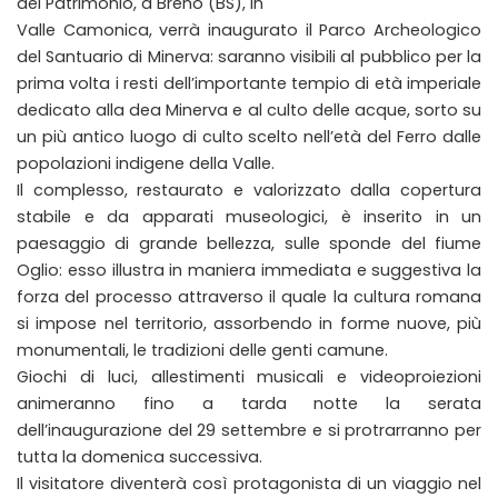
del Patrimonio, a Breno (BS), in
Valle Camonica, verrà inaugurato il Parco Archeologico
del Santuario di Minerva: saranno visibili al pubblico per la
prima volta i resti dell’importante tempio di età imperiale
dedicato alla dea Minerva e al culto delle acque, sorto su
un più antico luogo di culto scelto nell’età del Ferro dalle
popolazioni indigene della Valle.
Il complesso, restaurato e valorizzato dalla copertura
stabile e da apparati museologici, è inserito in un
paesaggio di grande bellezza, sulle sponde del fiume
Oglio: esso illustra in maniera immediata e suggestiva la
forza del processo attraverso il quale la cultura romana
si impose nel territorio, assorbendo in forme nuove, più
monumentali, le tradizioni delle genti camune.
Giochi di luci, allestimenti musicali e videoproiezioni
animeranno fino a tarda notte la serata
dell’inaugurazione del 29 settembre e si protrarranno per
tutta la domenica successiva.
Il visitatore diventerà così protagonista di un viaggio nel