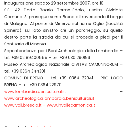
inaugurazione sabato 29 settembre 2007, ore 18
S.S. 42 Darfo Boario Terme-Edolo, uscita Cividate
Camuno. Si prosegue verso Breno attraversando il borgo
di Malegno. Al ponte di Minerva sul fiume Oglio (località
Spinera), sul lato sinistro c’è un parcheggio, su quello
destro parte la strada da cui si procede a piedi per il
Santuario di Minerva.
Soprintendenza per i Beni Archeologici della Lombardia –
tel. +39 02 89400555 – tel. +39 030 290196
Museo Archeologico Nazionale CIVITAS CAMUNNORUM –
tel. +39 0364 344301
COMUNE DI BRENO – tel. +39 0364 22041 – PRO LOCO
BRENO – tel. +39 0364 22970
www.lombardia.beniculturali.it
–
www.archeologica.lombardia.beniculturali.it
www.voli.brescia.it
–
www.invallecamonica.it