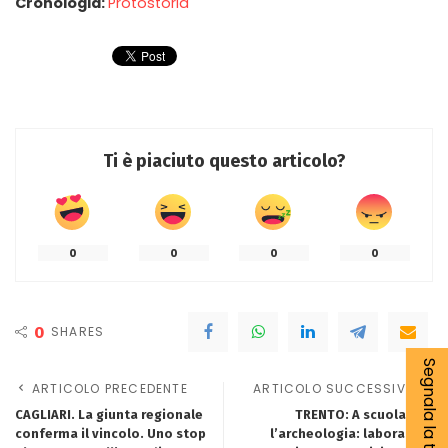
Cronologia:
Protostoria
Ti è piaciuto questo articolo?
0
0
0
0
0
SHARES
Segnala la tua notizia
ARTICOLO PRECEDENTE
ARTICOLO SUCCESSIVO
CAGLIARI. La giunta regionale
TRENTO: A scuola con
conferma il vincolo. Uno stop
l’archeologia: laboratori,