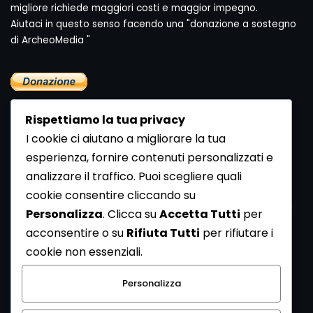
migliore richiede maggiori costi e maggior impegno.
Aiutaci in questo senso facendo una "donazione a sostegno
di ArcheoMedia "
Rispettiamo la tua privacy
I cookie ci aiutano a migliorare la tua
esperienza, fornire contenuti personalizzati e
analizzare il traffico. Puoi scegliere quali
Newsletter
cookie consentire cliccando su
Se vuoi ricevere la Rivista gratuita di archeologia realizzata
Personalizza
. Clicca su
Accetta Tutti
per
dalla Redazione di ArcheoMedia iscriviti alla nostra
acconsentire o su
Rifiuta Tutti
per rifiutare i
Newsletter [
Clicca Qui
]
cookie non essenziali.
Con l'invio del messaggio l'utente dichiara di aver letto
Personalizza
l’informativa sulla privacy e di acconsentire al trattamento
dei propri dati personali.