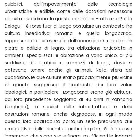
pubblici, dall’impoverimento delle tecnologie
urbanistiche e edilizie, come delle dotazioni necessarie
alla vita quotidiana. In queste condizioni – afferma Paolo
Delogu – è forse fuor di luogo postulare un contrasto fra
cultura insediativa romana e quella longobarda,
rappresentato per esempio dall’opposizione tra edilizia in
pietra e edilizia di legno, tra abitazione articolata in
ambienti specializzati e abitazione a vano unico, al più
suddiviso da graticci e tramezzi di legno, dove si
potevano tenere anche gli animali. Nella sfera del
quotidiano, le due culture erano probabilmente più vicine
di quanto suggerisca il contrasto dei loro valori
ideologici, in particolare i Longobardi erano già abituati,
dal loro precedente soggiorno di 40 anni in Pannonia
(Ungheria), a servirsi delle infrastrutture e delle
costruzioni romane, anche degradate. In ogni modo
questa loro adattabilità porta un serio pregiudizio alle
prospettive delle ricerche archeologiche. Si è spesso
lamentato che siano state finora insufficienti le indagini