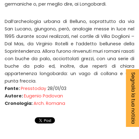
germaniche o, per meglio dire, ai Longobardi.
Dall’archeologia urbana di Belluno, soprattutto da via
San Lucano, giungono, però, analogie messe in luce nel
1995 durante scavi realizzati, nel cortile di Villa Doglioni –
Dal Mas, da Virginio Rotelli e l’addetto bellunese della
Soprintendenza. Allora furono rinvenuti muri romani rasati
con buche da palo, acciottolati grezzi, con una serie di
buche da palo ed, inoltre, due reperti di chiara
appartenenza longobarda: un vago di collana e una
Segnala la tua notizia
punta freccia.
Fonte:
Presstoday
28/01/03
Autore:
Eugenio Padovan
Cronologia:
Arch. Romana