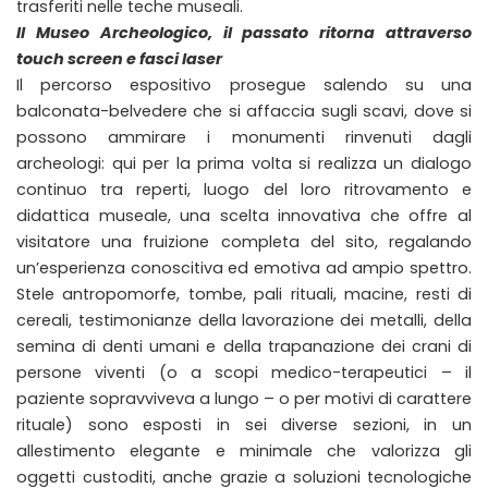
trasferiti nelle teche museali.
Il Museo Archeologico, il passato ritorna attraverso
touch screen e fasci laser
Il percorso espositivo prosegue salendo su una
balconata-belvedere che si affaccia sugli scavi, dove si
possono ammirare i monumenti rinvenuti dagli
archeologi: qui per la prima volta si realizza un dialogo
continuo tra reperti, luogo del loro ritrovamento e
didattica museale, una scelta innovativa che offre al
visitatore una fruizione completa del sito, regalando
un’esperienza conoscitiva ed emotiva ad ampio spettro.
Stele antropomorfe, tombe, pali rituali, macine, resti di
cereali, testimonianze della lavorazione dei metalli, della
semina di denti umani e della trapanazione dei crani di
persone viventi (o a scopi medico-terapeutici – il
paziente sopravviveva a lungo – o per motivi di carattere
rituale) sono esposti in sei diverse sezioni, in un
allestimento elegante e minimale che valorizza gli
oggetti custoditi, anche grazie a soluzioni tecnologiche