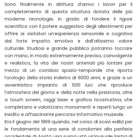
Sono finalmente in dirittura d’arrivo i lavori per il
completamento di questa struttura dotata delle più
moderne tecnologie, in grado di fondere il rigore
scientifico con il potere suggestivo degli allestimenti per
offrire ai visitatori un’esperienza sensoriale e cognitiva
dal forte impatto emotivo e dall’altissimo valore
culturale. Studiosi e grande pubblico potranno toccare
con mano, in modo estremamente preciso, coinvolgente
e realistico, la vita dei nostri antenati più lontani per
mezzo di un corridoio spazio-temporale che riporta
l’orologio della storia indietro di 6000 anni, e grazie a un
avveniristico impianto di 500 luci che riproduce
l’atmosfera del giorno e della notte nella preistoria, oltre
a touch screen, raggi laser e grafica ricostruttiva, che
completano e valorizzano monumenti e reperti lungo un
inedito e affascinante percorso informativo museale.
Era il giugno del 1969 quando, nel corso di scavi edilizi per
le fondamenta di una serie di condomini alla periferia
occidentale di Aosta, una ruspa urtò un’inusuale lastra di