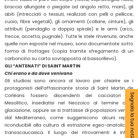
braccia allungate o piegate ad angolo retto, mani), gli
abiti (intrecciati o tessuti, realizzati con pelli o pellicce,
cuoio, fibre vegetali), gli ornamenti (collane, cinture), gli
attributi (pendaglio a doppia spirale) e le armi (arco,
frecce, accetta, pugnale). Tutte le stele rinvenute, anche
quelle non esposte nel museo, sono documentate sotto
forma di frottages (copia tramite sfregamento di un
carboncino su carta sovrapposta al bassorilievo).
GLI “ANTENATI” DI SAINT MARTIN
Chi erano e da dove venivano
Gli studiosi sono ancora al lavoro per chiarire se i
protagonisti dell’affascinante storia di Saint Martin de
Segnala la tua notizia
Corléans fossero discendenti dei cacciatori del
Mesolitico, insediatisi nel Neozoico al termine della
glaciazione, oppure se si trattasse di popolazioni venute
dal Mediterraneo, come suggeriscono alcuni reperti
riconducibili alla cultura di estrazione egeo-anatolica o
transacaucasica. Il luogo dei ritrovamenti è infatti