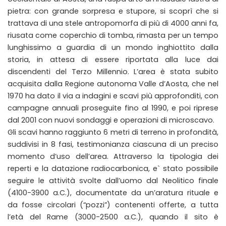
pietra: con grande sorpresa e stupore, si scoprì che si
trattava di una stele antropomorfa di più di 4000 anni fa,
riusata come coperchio di tomba, rimasta per un tempo
lunghissimo a guardia di un mondo inghiottito dalla
storia, in attesa di essere riportata alla luce dai
discendenti del Terzo Millennio. L’area è stata subito
acquisita dalla Regione autonoma Valle d’Aosta, che nel
1970 ha dato il via a indagini e scavi più approfonditi, con
campagne annuali proseguite fino al 1990, e poi riprese
dal 2001 con nuovi sondaggi e operazioni di microscavo.
Gli scavi hanno raggiunto 6 metri di terreno in profondità,
suddivisi in 8 fasi, testimonianza ciascuna di un preciso
momento d’uso dell’area. Attraverso la tipologia dei
reperti e la datazione radiocarbonica, e` stato possibile
seguire le attività svolte dall’uomo dal Neolitico finale
(4100-3900 a.C.), documentate da un’aratura rituale e
da fosse circolari (“pozzi”) contenenti offerte, a tutta
l’età del Rame (3000-2500 a.C.), quando il sito è