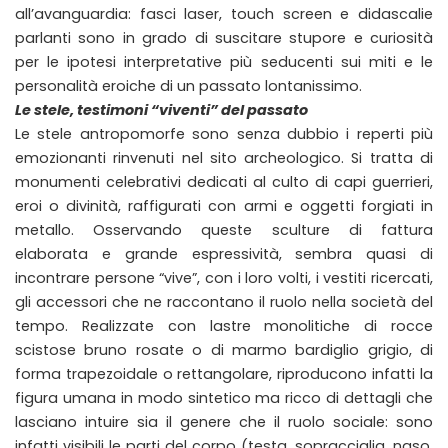
all’avanguardia: fasci laser, touch screen e didascalie
parlanti sono in grado di suscitare stupore e curiosità
per le ipotesi interpretative più seducenti sui miti e le
personalità eroiche di un passato lontanissimo.
Le stele, testimoni “viventi” del passato
Le stele antropomorfe sono senza dubbio i reperti più
emozionanti rinvenuti nel sito archeologico. Si tratta di
monumenti celebrativi dedicati al culto di capi guerrieri,
eroi o divinità, raffigurati con armi e oggetti forgiati in
metallo. Osservando queste sculture di fattura
elaborata e grande espressività, sembra quasi di
incontrare persone “vive”, con i loro volti, i vestiti ricercati,
gli accessori che ne raccontano il ruolo nella società del
tempo. Realizzate con lastre monolitiche di rocce
scistose bruno rosate o di marmo bardiglio grigio, di
forma trapezoidale o rettangolare, riproducono infatti la
figura umana in modo sintetico ma ricco di dettagli che
lasciano intuire sia il genere che il ruolo sociale: sono
infatti visibili le parti del corpo (testa, sopracciglia, naso,