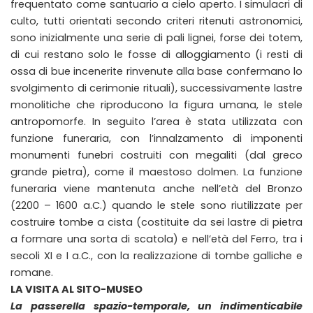
frequentato come santuario a cielo aperto. I simulacri di
culto, tutti orientati secondo criteri ritenuti astronomici,
sono inizialmente una serie di pali lignei, forse dei totem,
di cui restano solo le fosse di alloggiamento (i resti di
ossa di bue incenerite rinvenute alla base confermano lo
svolgimento di cerimonie rituali), successivamente lastre
monolitiche che riproducono la figura umana, le stele
antropomorfe. In seguito l’area è stata utilizzata con
funzione funeraria, con l’innalzamento di imponenti
monumenti funebri costruiti con megaliti (dal greco
grande pietra), come il maestoso dolmen. La funzione
funeraria viene mantenuta anche nell’età del Bronzo
(2200 – 1600 a.C.) quando le stele sono riutilizzate per
costruire tombe a cista (costituite da sei lastre di pietra
a formare una sorta di scatola) e nell’età del Ferro, tra i
secoli XI e I a.C., con la realizzazione di tombe galliche e
romane.
LA VISITA AL SITO-MUSEO
La passerella spazio-temporale, un indimenticabile