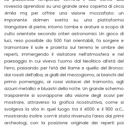
rovescia aprendosi su una grande area coperta di circa
4mila mq per offrire una visione mozzafiato: un
imponente dolmen svetta su una piattaforma
triangolare di pietre, intorno tombe e arature a scopo di
culto orientate secondo criteri astronomici. Un gioco di
luci, reso possibile da 500 fari orientabili, fa sorgere e
tramontare il sole e proietta sul terreno le ombre dei
reperti, immergendo il visitatore nell’atmosfera e nel
paesaggio in cui viveva l’uomo dal Neolitico all’età del
Ferro, passando per l’età del Rame e quella del Bronzo:
dai rosati dell’alba, ai gialli del mezzogiorno, ai bianchi del
primo pomeriggio, ai rossi violacei del tramonto, agli
azzurri metallici e bluastri della notte. Un grande schermo
trasparente si sovrappone alla visione degli scavi per
mostrare, attraverso la grafica ricostruttiva, come si
svolgeva la vita in quel luogo tra il 4000 e il 1100 a.C.,
mostrando inoltre com’è stata rinvenuta l’area dai primi
archeologi, con la posizione originale dei reperti poi