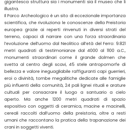
gigantesca struttura sia i monumenti sia il museo che li
illustra.
Il Parco Archeologico è un sito di eccezionale importanza
scientifica, che rivoluziona le conoscenze della Preistoria
europea grazie ai reperti rinvenuti in diversi strati del
terreno, capaci di narrare con una forza straordinaria
l’evoluzione dell’uomo dal Neolitico all’età del Ferro: 9.821
metri quadrati di testimonianze dal 4000 al 1100 a.C.,
monumenti straordinari come il grande dolmen che
svetta al centro degli scavi, 45 stele antropomorfe di
bellezza e valore ineguagliabile raffiguranti capi guerrieri,
eroi o divinità, tombe megalitiche dedicate alle famiglie
più influenti della comunità, 24 pali lignei rituali e arature
cultuali per consacrare il luogo a santuario a cielo
aperto. Ma anche 1200 metri quadrati di spazio
espositivo con oggetti di ceramica, macine e macinelli,
cereali raccolti dall’uomo della preistoria, oltre a resti
umani che raccontano la pratica della trapanazione dei
crani in soggetti viventi.