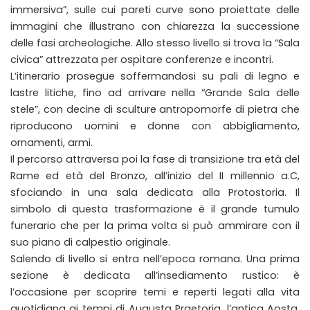
immersiva”, sulle cui pareti curve sono proiettate delle
immagini che illustrano con chiarezza la successione
delle fasi archeologiche. Allo stesso livello si trova la “Sala
civica” attrezzata per ospitare conferenze e incontri.
L’itinerario prosegue soffermandosi su pali di legno e
lastre litiche, fino ad arrivare nella “Grande Sala delle
stele”, con decine di sculture antropomorfe di pietra che
riproducono uomini e donne con abbigliamento,
ornamenti, armi.
Il percorso attraversa poi la fase di transizione tra età del
Rame ed età del Bronzo, all’inizio del II millennio a.C,
sfociando in una sala dedicata alla Protostoria. Il
simbolo di questa trasformazione è il grande tumulo
funerario che per la prima volta si può ammirare con il
suo piano di calpestio originale.
Salendo di livello si entra nell’epoca romana. Una prima
sezione è dedicata all’insediamento rustico: è
l’occasione per scoprire temi e reperti legati alla vita
quotidiana ai tempi di Augusta Praetoria, l’antica Aosta.