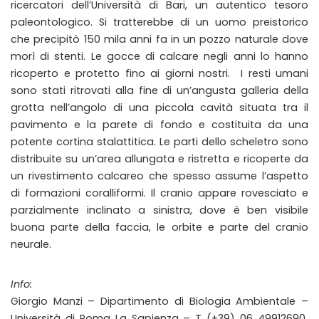
ricercatori dell’Università di Bari, un autentico tesoro
paleontologico. Si tratterebbe di un uomo preistorico
che precipitò 150 mila anni fa in un pozzo naturale dove
morì di stenti. Le gocce di calcare negli anni lo hanno
ricoperto e protetto fino ai giorni nostri. I resti umani
sono stati ritrovati alla fine di un’angusta galleria della
grotta nell’angolo di una piccola cavità situata tra il
pavimento e la parete di fondo e costituita da una
potente cortina stalattitica. Le parti dello scheletro sono
distribuite su un’area allungata e ristretta e ricoperte da
un rivestimento calcareo che spesso assume l’aspetto
di formazioni coralliformi. Il cranio appare rovesciato e
parzialmente inclinato a sinistra, dove è ben visibile
buona parte della faccia, le orbite e parte del cranio
neurale.
Info:
Giorgio Manzi – Dipartimento di Biologia Ambientale –
Università di Roma La Sapienza – T (+39) 06 49912690