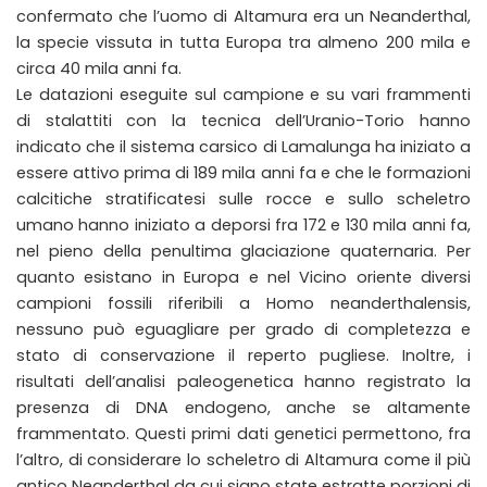
confermato che l’uomo di Altamura era un Neanderthal,
la specie vissuta in tutta Europa tra almeno 200 mila e
circa 40 mila anni fa.
Le datazioni eseguite sul campione e su vari frammenti
di stalattiti con la tecnica dell’Uranio-Torio hanno
indicato che il sistema carsico di Lamalunga ha iniziato a
essere attivo prima di 189 mila anni fa e che le formazioni
calcitiche stratificatesi sulle rocce e sullo scheletro
umano hanno iniziato a deporsi fra 172 e 130 mila anni fa,
nel pieno della penultima glaciazione quaternaria. Per
quanto esistano in Europa e nel Vicino oriente diversi
campioni fossili riferibili a Homo neanderthalensis,
nessuno può eguagliare per grado di completezza e
stato di conservazione il reperto pugliese. Inoltre, i
risultati dell’analisi paleogenetica hanno registrato la
presenza di DNA endogeno, anche se altamente
frammentato. Questi primi dati genetici permettono, fra
l’altro, di considerare lo scheletro di Altamura come il più
antico Neanderthal da cui siano state estratte porzioni di