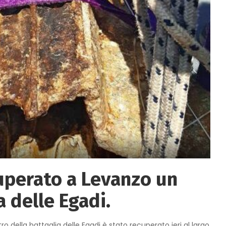
uperato a Levanzo un
a delle Egadi.
stro della battaglia delle Egadi è stato recuperato ieri al largo