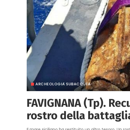
ARCHEOLOGIA SUBACQUEA
FAVIGNANA (Tp). Rec
rostro della battagli
Il mare siciliano ha restituito un altro tesoro. Un ro