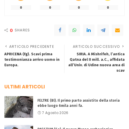
0
0
0
0
0
SHARES
ARTICOLO PRECEDENTE
ARTICOLO SUCCESSIVO
APRICENA (Fg). Scavi prima
SIRIA. A Mishrifeh, l’antica
testimonianza arrivo uomo in
Qatna del II mill. a.C., affidata
Europa.
all’Univ. di Udine nuova area di
scav
ULTIMI ARTICOLI
FELTRE (Bl). Il primo parto assistito della storia
ebbe luogo 6mila anni fa.
7 Agosto 2026