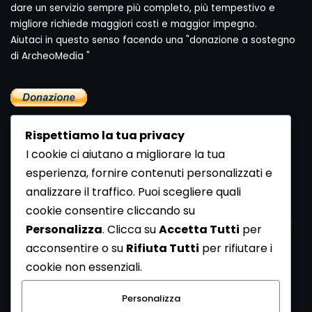
dare un servizio sempre più completo, più tempestivo e
migliore richiede maggiori costi e maggior impegno.
Aiutaci in questo senso facendo una "donazione a sostegno
di ArcheoMedia "
Rispettiamo la tua privacy
I cookie ci aiutano a migliorare la tua
esperienza, fornire contenuti personalizzati e
analizzare il traffico. Puoi scegliere quali
Newsletter
cookie consentire cliccando su
Se vuoi ricevere la Rivista gratuita di archeologia realizzata
Personalizza
. Clicca su
Accetta Tutti
per
dalla Redazione di ArcheoMedia iscriviti alla nostra
acconsentire o su
Rifiuta Tutti
per rifiutare i
Newsletter [
Clicca Qui
]
cookie non essenziali.
Con l'invio del messaggio l'utente dichiara di aver letto
Personalizza
l’informativa sulla privacy e di acconsentire al trattamento