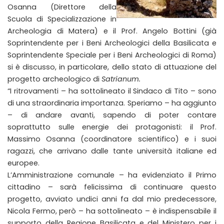
Osanna (Direttore della
Scuola di Specializzazione in
Archeologia di Matera) e il Prof. Angelo Bottini (già
Soprintendente per i Beni Archeologici della Basilicata e
Soprintendente Speciale per i Beni Archeologici di Roma)
si è discusso, in particolare, dello stato di attuazione del
progetto archeologico di
Satrianum.
“I ritrovamenti – ha sottolineato il Sindaco di Tito – sono
di una straordinaria importanza. Speriamo – ha aggiunto
– di andare avanti, sapendo di poter contare
soprattutto sulle energie dei protagonisti: il Prof.
Massimo Osanna (coordinatore scientifico) e i suoi
ragazzi, che arrivano dalle tante università italiane ed
europee.
L’Amministrazione comunale – ha evidenziato il Primo
cittadino – sarà felicissima di continuare questo
progetto, avviato undici anni fa dal mio predecessore,
Nicola Fermo, però – ha sottolineato – è indispensabile il
supporto della Regione Basilicata e del Ministero per i