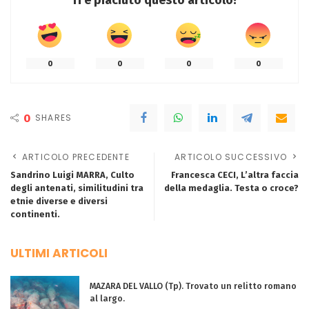
Ti è piaciuto questo articolo?
0
0
0
0
0
SHARES
ARTICOLO PRECEDENTE
ARTICOLO SUCCESSIVO
Sandrino Luigi MARRA, Culto
Francesca CECI, L’altra faccia
degli antenati, similitudini tra
della medaglia. Testa o croce?
etnie diverse e diversi
continenti.
ULTIMI ARTICOLI
MAZARA DEL VALLO (Tp). Trovato un relitto romano
al largo.