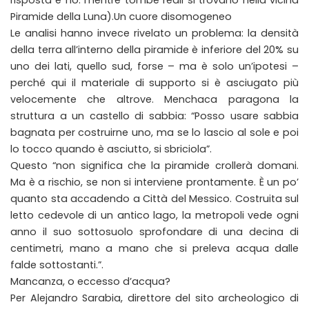
risposta è no: mentre tombe reali si trovano nella vicina
Piramide della Luna).Un cuore disomogeneo
Le analisi hanno invece rivelato un problema: la densità
della terra all’interno della piramide è inferiore del 20% su
uno dei lati, quello sud, forse – ma è solo un’ipotesi –
perché qui il materiale di supporto si è asciugato più
velocemente che altrove. Menchaca paragona la
struttura a un castello di sabbia: “Posso usare sabbia
bagnata per costruirne uno, ma se lo lascio al sole e poi
lo tocco quando è asciutto, si sbriciola”.
Questo “non significa che la piramide crollerà domani.
Ma è a rischio, se non si interviene prontamente. È un po’
quanto sta accadendo a Città del Messico. Costruita sul
letto cedevole di un antico lago, la metropoli vede ogni
anno il suo sottosuolo sprofondare di una decina di
centimetri, mano a mano che si preleva acqua dalle
falde sottostanti.”.
Mancanza, o eccesso d’acqua?
Per Alejandro Sarabia, direttore del sito archeologico di