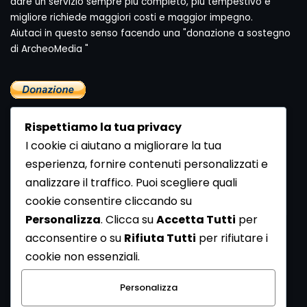
dare un servizio sempre più completo, più tempestivo e
migliore richiede maggiori costi e maggior impegno.
Aiutaci in questo senso facendo una "donazione a sostegno
di ArcheoMedia "
Rispettiamo la tua privacy
I cookie ci aiutano a migliorare la tua
esperienza, fornire contenuti personalizzati e
analizzare il traffico. Puoi scegliere quali
Newsletter
cookie consentire cliccando su
Se vuoi ricevere la Rivista gratuita di archeologia realizzata
Personalizza
. Clicca su
Accetta Tutti
per
dalla Redazione di ArcheoMedia iscriviti alla nostra
acconsentire o su
Rifiuta Tutti
per rifiutare i
Newsletter [
Clicca Qui
]
cookie non essenziali.
Con l'invio del messaggio l'utente dichiara di aver letto
Personalizza
l’informativa sulla privacy e di acconsentire al trattamento
dei propri dati personali.