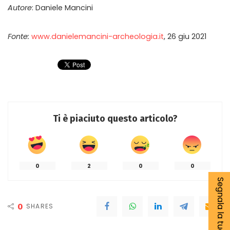
Autore
: Daniele Mancini
Fonte:
www.danielemancini-archeologia.it
, 26 giu 2021
Ti è piaciuto questo articolo?
0
2
0
0
Segnala la tua notizia
0
SHARES