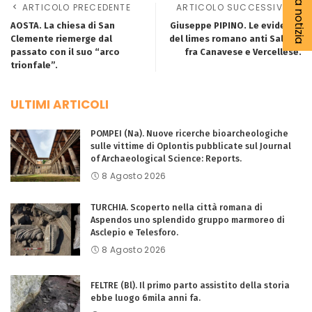
ARTICOLO PRECEDENTE
ARTICOLO SUCCESSIVO
AOSTA. La chiesa di San
Giuseppe PIPINO. Le evidenze
Clemente riemerge dal
del limes romano anti Salassi
passato con il suo “arco
fra Canavese e Vercellese.
trionfale”.
ULTIMI ARTICOLI
POMPEI (Na). Nuove ricerche bioarcheologiche
sulle vittime di Oplontis pubblicate sul Journal
of Archaeological Science: Reports.
8 Agosto 2026
TURCHIA. Scoperto nella città romana di
Aspendos uno splendido gruppo marmoreo di
Asclepio e Telesforo.
8 Agosto 2026
FELTRE (Bl). Il primo parto assistito della storia
ebbe luogo 6mila anni fa.