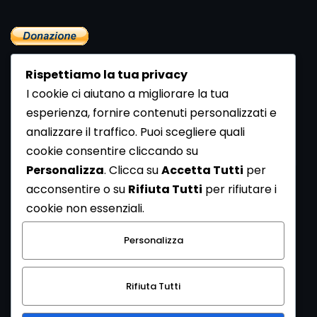
Rispettiamo la tua privacy
I cookie ci aiutano a migliorare la tua
esperienza, fornire contenuti personalizzati e
analizzare il traffico. Puoi scegliere quali
Newsletter
cookie consentire cliccando su
Se vuoi ricevere la Rivista gratuita di archeologia realizzata
Personalizza
. Clicca su
Accetta Tutti
per
dalla Redazione di ArcheoMedia iscriviti alla nostra
acconsentire o su
Rifiuta Tutti
per rifiutare i
Newsletter [
Clicca Qui
]
cookie non essenziali.
Con l'invio del messaggio l'utente dichiara di aver letto
Personalizza
l’informativa sulla privacy e di acconsentire al trattamento
dei propri dati personali.
Rifiuta Tutti
[
Informativa Privacy
]