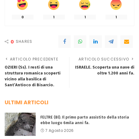
0
1
1
1
0
SHARES
ARTICOLO PRECEDENTE
ARTICOLO SUCCESSIVO
OZIERI (Ss). I resti di una
ISRAELE. Scoperta una nave di
struttura romanica scoperti
oltre 1.200 anni fa.
vicino alla basilica di
Sant’Antioco di Bisarcio.
ULTIMI ARTICOLI
FELTRE (Bl). Il primo parto assistito della storia
ebbe luogo 6mila anni fa.
7 Agosto 2026