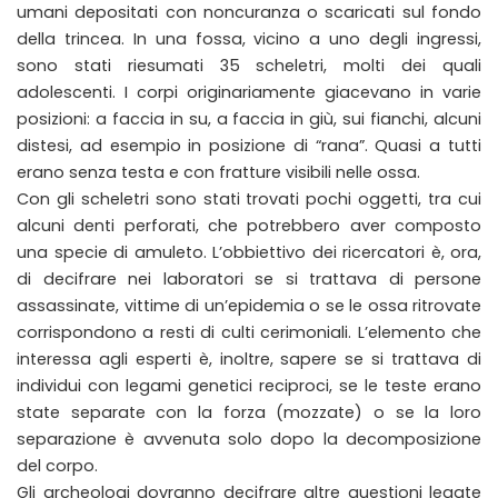
umani depositati con noncuranza o scaricati sul fondo
della trincea. In una fossa, vicino a uno degli ingressi,
sono stati riesumati 35 scheletri, molti dei quali
adolescenti. I corpi originariamente giacevano in varie
posizioni: a faccia in su, a faccia in giù, sui fianchi, alcuni
distesi, ad esempio in posizione di “rana”. Quasi a tutti
erano senza testa e con fratture visibili nelle ossa.
Con gli scheletri sono stati trovati pochi oggetti, tra cui
alcuni denti perforati, che potrebbero aver composto
una specie di amuleto. L’obbiettivo dei ricercatori è, ora,
di decifrare nei laboratori se si trattava di persone
assassinate, vittime di un’epidemia o se le ossa ritrovate
corrispondono a resti di culti cerimoniali. L’elemento che
interessa agli esperti è, inoltre, sapere se si trattava di
individui con legami genetici reciproci, se le teste erano
state separate con la forza (mozzate) o se la loro
separazione è avvenuta solo dopo la decomposizione
del corpo.
Gli archeologi dovranno decifrare altre questioni legate