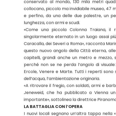
conservato al mondo, 130 mila metri quad
collocano, piccolo ma invidiabile museo, 47 m
e perfino, da una delle due palestre, un pe
lunghezza, con armi e scudi.
«Come una piccola Colonna Traiana, il r
singolarmente eternato in un luogo assai più 
Caracalla, dei Severi a Roma», racconta Marin
questo nuovo angolo della Città eterna, alle
capitelli, grandi anche un metro e mezzo, s
perché non se ne perda l’angolo di visuale
Ercole, Venere e Marte. Tutti i reperti sono s
dell’acqua, l’ambientazione originaria.
«A ritrovare il fregio, con soldati, armi e bar
Jeneweid, che ha pubblicato a Vienna un l
importante», sottolinea la direttrice Piranom
LA BATTAGLIA CON l’OPERA
I nuovi locali segnano un’altra tappa nella 