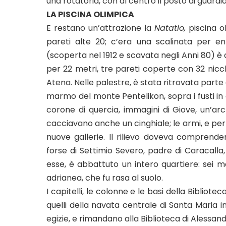
una rotatoria, con al centro il posto di guardia
LA PISCINA OLIMPICA
E restano un’attrazione la
Natatio,
piscina o
pareti alte 20; c’era una scalinata per ent
(scoperta nel 1912 e scavata negli Anni 80) è 
per 22 metri, tre pareti coperte con 32 nicch
Atena. Nelle palestre, è stata ritrovata parte
marmo del monte Pentelikon, sopra i fusti in g
corone di quercia, immagini di Giove, un’archi
cacciavano anche un cinghiale; le armi, e perf
nuove gallerie. Il rilievo doveva comprend
forse di Settimio Severo, padre di Caracalla,
esse, è abbattuto un intero quartiere: sei me
adrianea, che fu rasa al suolo.
I capitelli, le colonne e le basi della Bibliotec
quelli della navata centrale di Santa Maria i
egizie, e rimandano alla Biblioteca di Alessa