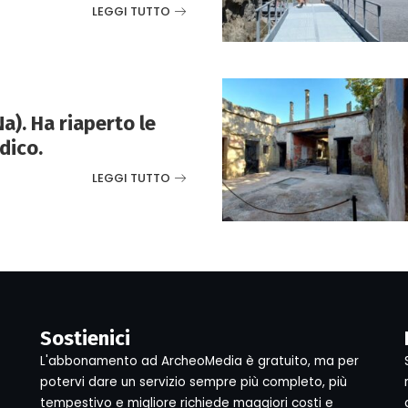
LEGGI TUTTO
). Ha riaperto le
idico.
LEGGI TUTTO
Sostienici
L'abbonamento ad ArcheoMedia è gratuito, ma per
potervi dare un servizio sempre più completo, più
tempestivo e migliore richiede maggiori costi e