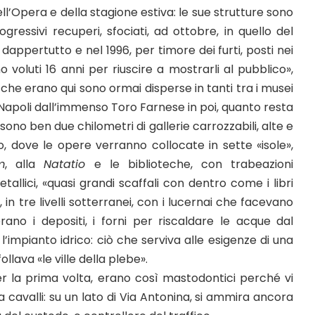
l’Opera e della stagione estiva: le sue strutture sono
gressivi recuperi, sfociati, ad ottobre, in quello del
dappertutto e nel 1996, per timore dei furti, posti nei
o voluti 16 anni per riuscire a mostrarli al pubblico»,
e che erano qui sono ormai disperse in tanti tra i musei
Napoli dall’immenso Toro Farnese in poi, quanto resta
ono ben due chilometri di gallerie carrozzabili, alte e
, dove le opere verranno collocate in sette «isole»,
m
, alla
Natatio
e le biblioteche, con trabeazioni
allici, «quasi grandi scaffali con dentro come i libri
 in tre livelli sotterranei, con i lucernai che facevano
rano i depositi, i forni per riscaldare le acque dal
 l’impianto idrico: ciò che serviva alle esigenze di una
llava «le ville della plebe».
per la prima volta, erano così mastodontici perché vi
da cavalli: su un lato di Via Antonina, si ammira ancora