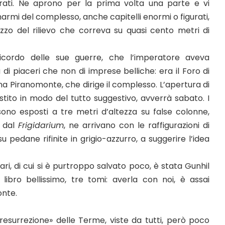
rati. Ne aprono per la prima volta una parte e vi
armi del complesso, anche capitelli enormi o figurati,
zzo del rilievo che correva su quasi cento metri di
icordo delle sue guerre, che l’imperatore aveva
di piaceri che non di imprese belliche: era il Foro di
a Piranomonte, che dirige il complesso. L’apertura di
stito in modo del tutto suggestivo, avverrà sabato. I
ono esposti a tre metri d’altezza su false colonne,
: dal
Frigidarium
, ne arrivano con le raffigurazioni di
u pedane rifinite in grigio-azzurro, a suggerire l’idea
bari, di cui si è purtroppo salvato poco, è stata Gunhil
ibro bellissimo, tre tomi: averla con noi, è assai
onte.
«resurrezione» delle Terme, viste da tutti, però poco