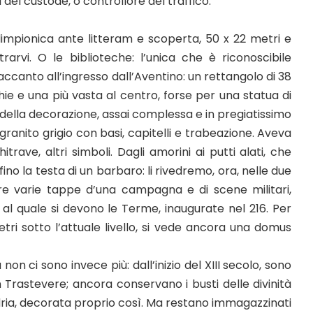
 del custode, o controllore del traffico.
limpionica ante litteram e scoperta, 50 x 22 metri e
rarvi. O le biblioteche: l’unica che è riconoscibile
accanto all’ingresso dall’Aventino: un rettangolo di 38
ie e una più vasta al centro, forse per una statua di
 della decorazione, assai complessa e in pregiatissimo
ranito grigio con basi, capitelli e trabeazione. Aveva
trave, altri simboli. Dagli amorini ai putti alati, che
ino la testa di un barbaro: li rivedremo, ora, nelle due
ere varie tappe d’una campagna e di scene militari,
 al quale si devono le Terme, inaugurate nel 216. Per
tri sotto l’attuale livello, si vede ancora una domus
a non ci sono invece più: dall’inizio del XIII secolo, sono
n Trastevere; ancora conservano i busti delle divinità
ndria, decorata proprio così. Ma restano immagazzinati