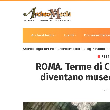
ArcheoMedia
Eventi
Documentazio
Archeologia online - Archeomedia
>
Blog
>
Indice
>
REST
ROMA. Terme di Ca
diventano museo
31