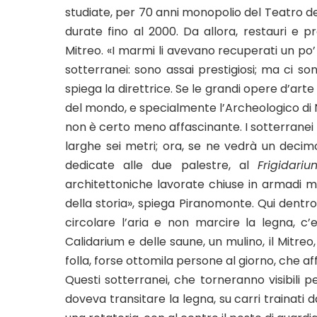
studiate, per 70 anni monopolio del Teatro del
durate fino al 2000. Da allora, restauri e pro
Mitreo. «I marmi li avevano recuperati un po’ 
sotterranei: sono assai prestigiosi; ma ci son
spiega la direttrice. Se le grandi opere d’art
del mondo, e specialmente l’Archeologico di 
non è certo meno affascinante. I sotterranei s
larghe sei metri; ora, se ne vedrà un decimo
dedicate alle due palestre, al
Frigidariu
architettoniche lavorate chiuse in armadi met
della storia», spiega Piranomonte. Qui dentro,
circolare l’aria e non marcire la legna, c’e
Calidarium e delle saune, un mulino, il Mitreo,
folla, forse ottomila persone al giorno, che affo
Questi sotterranei, che torneranno visibili 
doveva transitare la legna, su carri trainati 