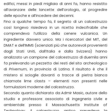
edifici, messi in piedi migliaia di anni fa, hanno resistito
all’avanzare delle lancette dell’orologio, al progredire
delle epoche e all’incedere dei decenni.
Fino a qualche tempo fa, il segreto di un calcestruzzo
così longevo risiedeva in un ricetta indecifrabile che
comprendeva l’utilizzo della cenere vulcanica. Un
ingrediente davvero unico. Ma i ricercatori del MIT, del
DMAT e dell’IMMS (scienziati più che autorevoli provenienti
dagli Stati Uniti, dall’Italia e dalla Svizzera) hanno
analizzato un campione del calcestruzzo di duemila anni
fa prelevando un pezzetto dei resti del sito archeologico
di
Privernum
, in provincia di Latina. Il risultato è che il
mistero si scioglie davanti a tracce di pietra bianca
chiamate lime clasts – elementi non presenti nelle
formulazioni moderne del calcestruzzo.
Secondo quanto dichiarato da Admir Masic, autore dello
studio e professore associato di ingegneria civile e
ambientale presso il Massachusetts Institute of
Technology, il calcestruzzo antico prevedeva la