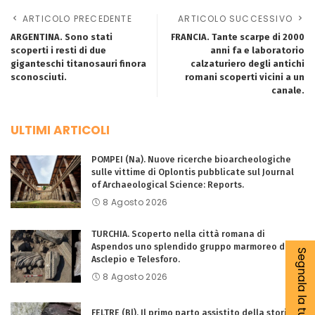
ARTICOLO PRECEDENTE
ARTICOLO SUCCESSIVO
ARGENTINA. Sono stati
FRANCIA. Tante scarpe di 2000
scoperti i resti di due
anni fa e laboratorio
giganteschi titanosauri finora
calzaturiero degli antichi
sconosciuti.
romani scoperti vicini a un
canale.
ULTIMI ARTICOLI
POMPEI (Na). Nuove ricerche bioarcheologiche
sulle vittime di Oplontis pubblicate sul Journal
of Archaeological Science: Reports.
8 Agosto 2026
TURCHIA. Scoperto nella città romana di
Aspendos uno splendido gruppo marmoreo di
Segnala la tua notizia
Asclepio e Telesforo.
8 Agosto 2026
FELTRE (Bl). Il primo parto assistito della storia