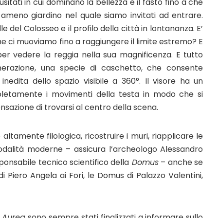
tati in cui dominano la bellezza e il fasto fino a che
 ameno giardino nel quale siamo invitati ad entrare.
e del Colosseo e il profilo della città in lontananza. E’
che ci muoviamo fino a raggiungere il limite estremo? E
per vedere la reggia nella sua magnificenza. E tutto
enerazione, una specie di caschetto, che consente
nedita dello spazio visibile a 360°. Il visore ha un
pletamente i movimenti della testa in modo che si
sazione di trovarsi al centro della scena.
altamente filologica, ricostruire i muri, riapplicare le
odalità moderne – assicura l’archeologo Alessandro
onsabile tecnico scientifico della
Domus
– anche se
i Piero Angela ai Fori, le Domus di Palazzo Valentini,
 Aurea
sono sempre stati finalizzati a informare sullo