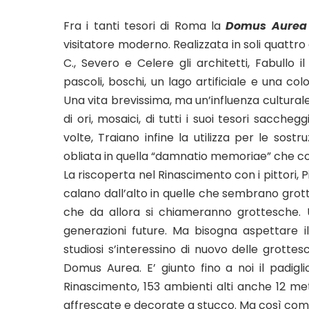
Fra i tanti tesori di Roma la
Domus Aurea
visitatore moderno. Realizzata in soli quattro
C., Severo e Celere gli architetti, Fabullo
pascoli, boschi, un lago artificiale e una col
Una vita brevissima, ma un’influenza cultural
di ori, mosaici, di tutti i suoi tesori saccheg
volte, Traiano infine la utilizza per le sostr
obliata in quella “damnatio memoriae” che co
La riscoperta nel Rinascimento con i pittori, P
calano dall’alto in quelle che sembrano grotte
che da allora si chiameranno grottesche. 
generazioni future. Ma bisogna aspettare i
studiosi s’interessino di nuovo delle grotte
Domus Aurea. E’ giunto fino a noi il padiglio
Rinascimento, 153 ambienti alti anche 12 met
affrescate e decorate a stucco. Ma così com