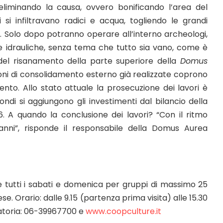
eliminando la causa, ovvero bonificando l’area del
si infiltravano radici e acqua, togliendo le grandi
. Solo dopo potranno operare all’interno archeologi,
li e idrauliche, senza tema che tutto sia vano, come è
del risanamento della parte superiore della
Domus
zioni di consolidamento esterno già realizzate coprono
ento. Allo stato attuale la prosecuzione dei lavori è
ondi si aggiungono gli investimenti dal bilancio della
. A quando la conclusione dei lavori? “Con il ritmo
 anni”, risponde il responsabile della Domus Aurea
e tutti i sabati e domenica per gruppi di massimo 25
se. Orario: dalle 9.15 (partenza prima visita) alle 15.30
gatoria: 06-39967700 e
www.coopculture.it