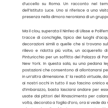
d’uccello su Roma. Un racconto nel te
dell’Istituto Luce. Uno si riferisce a una visi
presenza nella dimora neroniana di un gruppo d
Ma il clou, superata il Ninfeo di Ulisse e Polife
tracce di conchiglie, tipico dei luoghi d’acq
decorazioni simili a quelle che si trovano sul
rilievo e ridotta più volte, un acquerello
Pinturicchio per un soffitto del Palazzo di Pa
New York. In questa sala, su una pedana leg
postazioni che consentono di allontanarsi per 
in un’altra dimensione. E’ la realtà virtuale, 
ai nostri occhi in tutto il suo fascino oniric
d’imbarazzo, basta lasciarsi andare per esse
usate dai pittori del Rinascimento per calarsi
volta, decorata a foglia d’oro, ora si vede da