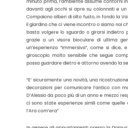
minuto prima, l’ambiente assume contorni inusi
davanti agli occhi si apre su colonnati e un
Compaiono alberi di alto fusto, in fondo la Vall
il giardino che ci viene incontro o siamo noi 
basta volgere lo sguardo o girarsi indietro 
grazie a un visore bioculare di ultima g
un’esperienza “immersiva”, come si dice, e i
giroscopio molto sensibile che segue com
possa guardare dietro e attorno avendo la sen
“E’ sicuramente una novità, una ricostruzione 
decorazioni per comunicare l’antico con m
D’Alessio da poco più di un anno e mezzo resp
ci sono state esperienze simili come quelle d
l’Ara com’era”
In genere gli appuntamenti presso la
Domus