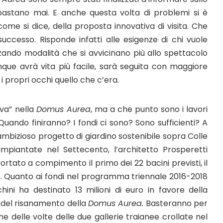
 bastano mai. E anche questa volta di problemi si è
me si dice, della proposta innovativa di visita. Che
ccesso. Risponde infatti alle esigenze di chi vuole
zando modalità che si avvicinano più allo spettacolo
que avrà vita più facile, sarà seguita con maggiore
i propri occhi quello che c’era.
va” nella
Domus Aurea
, ma a che punto sono i lavori
Quando finiranno? I fondi ci sono? Sono sufficienti? A
ambizioso progetto di giardino sostenibile sopra Colle
impiantate nel Settecento, l’architetto Prosperetti
ortato a compimento il primo dei 22 bacini previsti, il
do. Quanto ai fondi nel programma triennale 2016-2018
chini ha destinato 13 milioni di euro in favore della
 del risanamento della
Domus Aurea.
Basteranno per
ione delle volte delle due gallerie traianee crollate nel