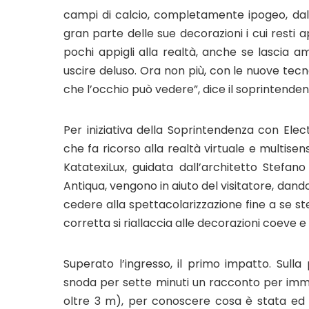
campi di calcio, completamente ipogeo, dalle
gran parte delle sue decorazioni i cui resti ap
pochi appigli alla realtà, anche se lascia a
uscire deluso. Ora non più, con le nuove tecn
che l’occhio può vedere”, dice il soprintende
Per iniziativa della Soprintendenza con Elect
che fa ricorso alla realtà virtuale e multisen
KatatexiLux, guidata dall’architetto Stefan
Antiqua, vengono in aiuto del visitatore, dando
cedere alla spettacolarizzazione fine a se st
corretta si riallaccia alle decorazioni coeve e 
Superato l’ingresso, il primo impatto. Sulla 
snoda per sette minuti un racconto per imma
oltre 3 m), per conoscere cosa è stata ed