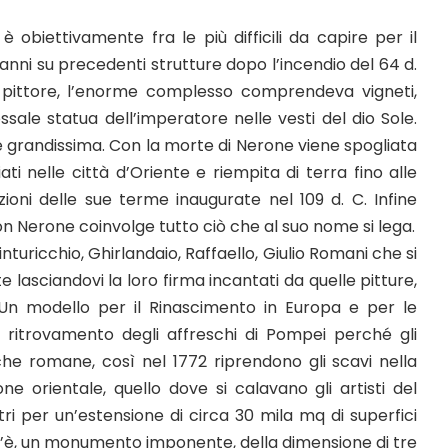
è obiettivamente fra le più difficili da capire per il
 anni su precedenti strutture dopo l’incendio del 64 d.
 il pittore, l’enorme complesso comprendeva vigneti,
ossale statua dell’imperatore nelle vesti del dio Sole.
e grandissima. Con la morte di Nerone viene spogliata
giati nelle città d’Oriente e riempita di terra fino alle
uzioni delle sue terme inaugurate nel 109 d. C. Infine
n Nerone coinvolge tutto ciò che al suo nome si lega.
inturicchio, Ghirlandaio, Raffaello, Giulio Romani che si
 lasciandovi la loro firma incantati da quelle pitture,
Un modello per il Rinascimento in Europa e per le
l ritrovamento degli affreschi di Pompei perché gli
sche romane, così nel 1772 riprendono gli scavi nella
ne orientale, quello dove si calavano gli artisti del
ri per un’estensione di circa 30 mila mq di superfici
’è, un monumento imponente, della dimensione di tre