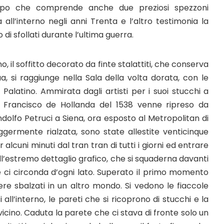
mpo che comprende anche due preziosi spezzoni
ta all’interno negli anni Trenta e l’altro testimonia la
i sfollati durante l’ultima guerra.
mo, il soffitto decorato da finte stalattiti, che conserva
ua, si raggiunge nella Sala della volta dorata, con le
 Palatino. Ammirata dagli artisti per i suoi stucchi a
 di Francisco de Hollanda del 1538 venne ripreso da
ndolfo Petruci a Siena, ora esposto al Metropolitan di
germente rialzata, sono state allestite venticinque
alcuni minuti dal tran tran di tutti i giorni ed entrare
dall’estremo dettaglio grafico, che si squaderna davanti
o e ci circonda d’ogni lato. Superato il primo momento
re sbalzati in un altro mondo. Si vedono le fiaccole
 all’interno, le pareti che si ricoprono di stucchi e la
 vicino. Caduta la parete che ci stava di fronte solo un