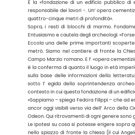
È la «fondazione di un edificio pubblico di 
responsabile dei lavori -. Un’ opera cementizi
quattro-cinque metri di profondità».
Sopra, i resti di blocchi di marmo. Fondame
Entusiasmo e cautela degli archeologi: «Fors
Eccola una delle prime importanti scoperte v
metrò. Siamo nel cantiere di fronte la Chies
Campo Marzio romano. E l’ «opera cementizia
è la conferma di quanto il luogo in età imper
sulla base delle informazioni della letterat
sotto l’ egida della soprintendenza archeol
contesto in cui questa fondazione di un edifici
«Sappiamo – spiega Fedora Filippi – che ad es
ancor oggi visibili verso via dell’ Arco della 
Odeon. Qui ritrovamenti di ogni genere sono gi
Le ipotesi su cosa si potesse erigere sopra
nello spiazzo di fronte la chiesa (il cui Ange