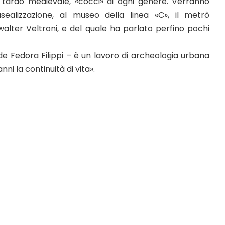
a tardo medievale, «cocci» di ogni genere. Verranno
sealizzazione, al museo della linea «C», il metrò
walter Veltroni, e del quale ha parlato perfino pochi
de Fedora Filippi – è un lavoro di archeologia urbana
ni la continuità di vita».