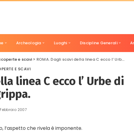
ne
Archeologia
Luoghi
Discipline Generali
A
Scoperte e scavi
>
ROMA. Dagli scavi della linea C ecco l’ Urbe di Agrippa.
PERTE E SCAVI
la linea C ecco l’ Urbe di
rippa.
 Febbraio 2007
, l’aspetto che rivela è imponente.