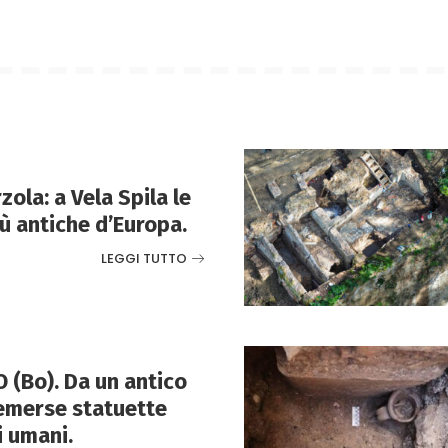
ola: a Vela Spila le
ù antiche d’Europa.
LEGGI TUTTO
(Bo). Da un antico
emerse statuette
i umani.