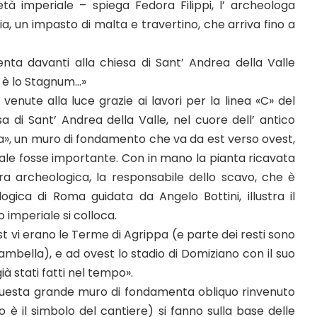
età imperiale – spiega Fedora Filippi, l’ archeologa
a, un impasto di malta e travertino, che arriva fino a
nta davanti alla chiesa di Sant’ Andrea della Valle
e è lo Stagnum…»
enute alla luce grazie ai lavori per la linea «C» del
a di Sant’ Andrea della Valle, nel cuore dell’ antico
», un muro di fondamento che va da est verso ovest,
iale fosse importante. Con in mano la pianta ricavata
ura archeologica, la responsabile dello scavo, che è
ogica di Roma guidata da Angelo Bottini, illustra il
o imperiale si colloca.
t vi erano le Terme di Agrippa (e parte dei resti sono
Ciambella), e ad ovest lo stadio di Domiziano con il suo
à stati fatti nel tempo».
 questa grande muro di fondamenta obliquo rinvenuto
lo è il simbolo del cantiere) si fanno sulla base delle