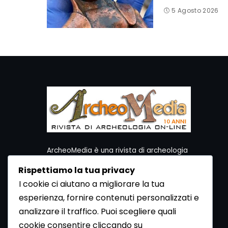
5 Agosto 2026
ArcheoMedia è una rivista di archeologia
ideata da Mediares S.c.
Rispettiamo la tua privacy
Per contattare la Redazione potete utilizzare i
I cookie ci aiutano a migliorare la tua
seguenti recapiti:
esperienza, fornire contenuti personalizzati e
Redazione ArcheoMedia c/o Mediares S.c.
Via Gioberti 80/D - 10128 Torino
analizzare il traffico. Puoi scegliere quali
Tel 011.5806363 - Fax 011.5808561
cookie consentire cliccando su