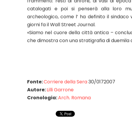
frammenti: resti di anfore, di vasi di epoc
catalogati e poi si penserà alla loro mu
archeologico, come l’ ha definito il sindaco 
giorni fa il Wall Street Journal.
«Siamo nel cuore della città antica – conclu
che dimostra con una stratigrafia di duemila an
Fonte:
Corriere della Sera
30/0172007
Autore:
Lilli Garrone
Cronologia:
Arch. Romana