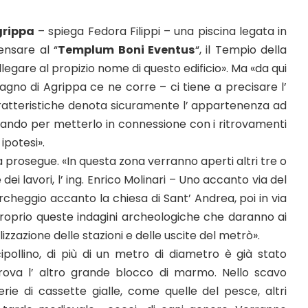
grippa
– spiega Fedora Filippi – una piscina legata in
nsare al “
Templum Boni Eventus
“, il Tempio della
llegare al propizio nome di questo edificio». Ma «da qui
agno di Agrippa ce ne corre – ci tiene a precisare l’
ratteristiche denota sicuramente l’ appartenenza ad
rando per metterlo in connessione con i ritrovamenti
ipotesi».
a prosegue. «In questa zona verranno aperti altri tre o
 dei lavori, l’ ing. Enrico Molinari – Uno accanto via del
archeggio accanto la chiesa di Sant’ Andrea, poi in via
proprio queste indagini archeologiche che daranno ai
alizzazione delle stazioni e delle uscite del metrò».
ollino, di più di un metro di diametro è già stato
trova l’ altro grande blocco di marmo. Nello scavo
erie di cassette gialle, come quelle del pesce, altri