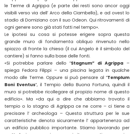
le Terme di Agrippa (e parte dei resti sono ancor oggi
visibili verso via dell’ Arco della Ciambella), e ad ovest lo
stadio di Domiziano con il suo Odeon. Qui ritrovamenti di
ogni genere sono già stati fatti nel tempo».
Le ipotesi su cosa si potesse erigere sopra questa
grande muro di fondamenta obliquo rinvenuto nello
spiazzo di fronte la chiesa (il cui Angelo è il simbolo del
cantiere) si fanno sulla base delle fonti.
«Si potrebbe parlare dello “
Stagnum” di Agrippa
–
spiega Fedora Filippi – una piscina legata in qualche
modo alle Terme. Oppure si può pensare al “
Templum
Boni Eventus
“, il Tempio della Buona Fortuna, quindi il
muro si potrebbe ricollegare al propizio nome di questo
edificio». Ma «da qui a dire che abbiamo trovato il
tempio o lo stagno di Agrippa ce ne corre – ci tiene a
precisare l’ archeologa – Questa struttura per le sue
caratteristiche denota sicuramente l’ appartenenza ad
un edificio pubblico importante. Stiamo lavorando per