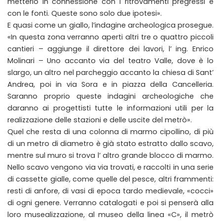
metterlo in connessione con i ritrovamenti pregressi e
con le fonti. Queste sono solo due ipotesi».
E quasi come un giallo, l’indagine archeologica prosegue.
«In questa zona verranno aperti altri tre o quattro piccoli
cantieri – aggiunge il direttore dei lavori, l’ ing. Enrico
Molinari – Uno accanto via del teatro Valle, dove è lo
slargo, un altro nel parcheggio accanto la chiesa di Sant’
Andrea, poi in via Sora e in piazza della Cancelleria.
Saranno proprio queste indagini archeologiche che
daranno ai progettisti tutte le informazioni utili per la
realizzazione delle stazioni e delle uscite del metrò».
Quel che resta di una colonna di marmo cipollino, di più
di un metro di diametro è già stato estratto dallo scavo,
mentre sul muro si trova l’ altro grande blocco di marmo.
Nello scavo vengono via via trovati, e raccolti in una serie
di cassette gialle, come quelle del pesce, altri frammenti:
resti di anfore, di vasi di epoca tardo medievale, «cocci»
di ogni genere. Verranno catalogati e poi si penserà alla
loro musealizzazione, al museo della linea «C», il metrò