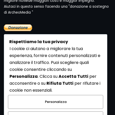
migliore richiede maggiori costi e maggior impegno.
Aiutaci in questo senso facendo una "donazione a sostegno
di ArcheoMedia "
Rispettiamo la tua privacy
I cookie ci aiutano a migliorare la tua
esperienza, fornire contenuti personalizzati e
analizzare il traffico. Puoi scegliere quali
Newsletter
cookie consentire cliccando su
Se vuoi ricevere la Rivista gratuita di archeologia realizzata
Personalizza
. Clicca su
Accetta Tutti
per
dalla Redazione di ArcheoMedia iscriviti alla nostra
acconsentire o su
Rifiuta Tutti
per rifiutare i
Newsletter [
Clicca Qui
]
cookie non essenziali.
Con l'invio del messaggio l'utente dichiara di aver letto
Personalizza
l’informativa sulla privacy e di acconsentire al trattamento
dei propri dati personali.