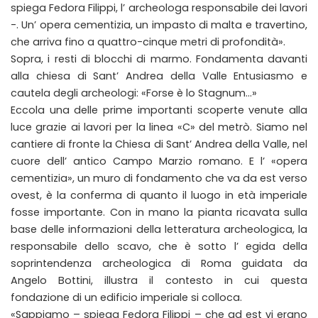
spiega Fedora Filippi, l’ archeologa responsabile dei lavori
-. Un’ opera cementizia, un impasto di malta e travertino,
che arriva fino a quattro-cinque metri di profondità».
Sopra, i resti di blocchi di marmo. Fondamenta davanti
alla chiesa di Sant’ Andrea della Valle Entusiasmo e
cautela degli archeologi: «Forse è lo Stagnum…»
Eccola una delle prime importanti scoperte venute alla
luce grazie ai lavori per la linea «C» del metrò. Siamo nel
cantiere di fronte la Chiesa di Sant’ Andrea della Valle, nel
cuore dell’ antico Campo Marzio romano. E l’ «opera
cementizia», un muro di fondamento che va da est verso
ovest, è la conferma di quanto il luogo in età imperiale
fosse importante. Con in mano la pianta ricavata sulla
base delle informazioni della letteratura archeologica, la
responsabile dello scavo, che è sotto l’ egida della
soprintendenza archeologica di Roma guidata da
Angelo Bottini, illustra il contesto in cui questa
fondazione di un edificio imperiale si colloca.
«Sappiamo – spiega Fedora Filippi – che ad est vi erano