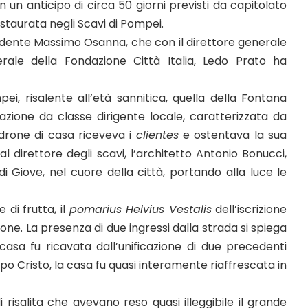
n un anticipo di circa 50 giorni previsti da capitolato
staurata negli Scavi di Pompei.
ndente Massimo Osanna, che con il direttore generale
erale della Fondazione Città Italia, Ledo Prato ha
ei, risalente all’età sannitica, quella della Fontana
azione da classe dirigente locale, caratterizzata da
 padrone di casa riceveva i
clientes
e ostentava la sua
dal direttore degli scavi, l’architetto Antonio Bonucci,
i Giove, nel cuore della città, portando alla luce le
i frutta, il
pomarius Helvius Vestalis
dell’iscrizione
ione. La presenza di due ingressi dalla strada si spiega
casa fu ricavata dall’unificazione di due precedenti
 Cristo, la casa fu quasi interamente riaffrescata in
di risalita che avevano reso quasi illeggibile il grande