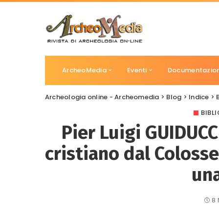
ArcheoMedia
Eventi
Documentazio
Archeologia online - Archeomedia
>
Blog
>
Indice
>
BIBL
Pier Luigi GUIDUC
cristiano dal Coloss
una
8 