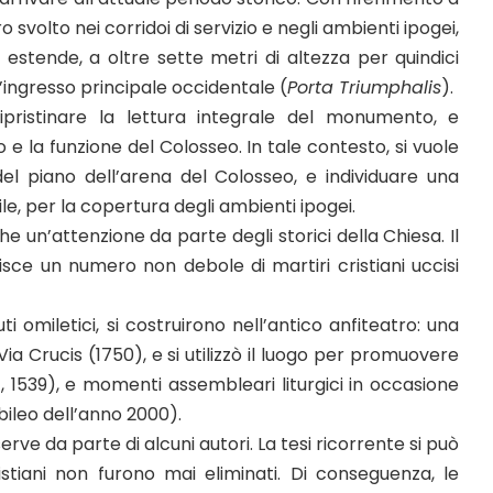
o svolto nei corridoi di servizio e negli ambienti ipogei,
 estende, a oltre sette metri di altezza per quindici
d’ingresso principale occidentale (
Porta Triumphalis
).
ripristinare la lettura integrale del monumento, e
 la funzione del Colosseo. In tale contesto, si vuole
el piano dell’arena del Colosseo, e individuare una
le, per la copertura degli ambienti ipogei.
e un’attenzione da parte degli storici della Chiesa. Il
isce un numero non debole di martiri cristiani uccisi
uti omiletici, si costruirono nell’antico anfiteatro: una
Via Crucis (1750), e si utilizzò il luogo per promuovere
7, 1539), e momenti assembleari liturgici in occasione
ubileo dell’anno 2000).
rve da parte di alcuni autori. La tesi ricorrente si può
ristiani non furono mai eliminati. Di conseguenza, le