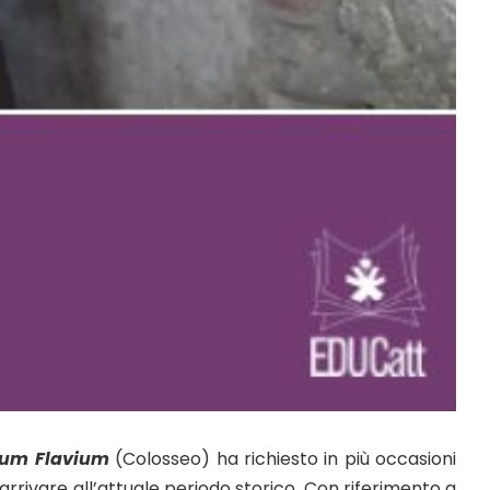
um Flavium
(Colosseo) ha richiesto in più occasioni
 arrivare all’attuale periodo storico. Con riferimento a