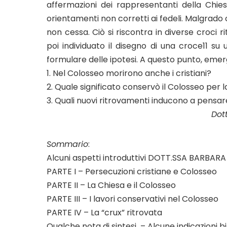
affermazioni dei rappresentanti della Chi
orientamenti non corretti ai fedeli. Malgrado c
non cessa. Ciò si riscontra in diverse croci 
poi individuato il disegno di una croce11 su 
formulare delle ipotesi. A questo punto, emer
1. Nel Colosseo morirono anche i cristiani?
2. Quale significato conservò il Colosseo per l
3. Quali nuovi ritrovamenti inducono a pensare
Dott.ssa Barbara Di L
Sommario
:
Alcuni aspetti introduttivi DOTT.SSA BARBA
PARTE I – Persecuzioni cristiane e Colosseo
PARTE II – La Chiesa e il Colosseo
PARTE III – I lavori conservativi nel Colosseo
PARTE IV – La “crux” ritrovata
Qualche nota di sintesi – Alcune indicazioni b