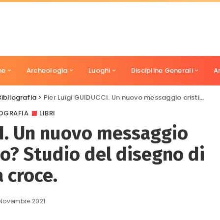
ne
Archeologia
Luoghi
Discipline Generali
A
Bibliografia
>
Pier Luigi GUIDUCCI. Un nuovo messaggio cristiano dal Colosseo? Studio del disegno di una croce.
IOGRAFIA
LIBRI
CI. Un nuovo messaggio
eo? Studio del disegno di
 croce.
Novembre 2021