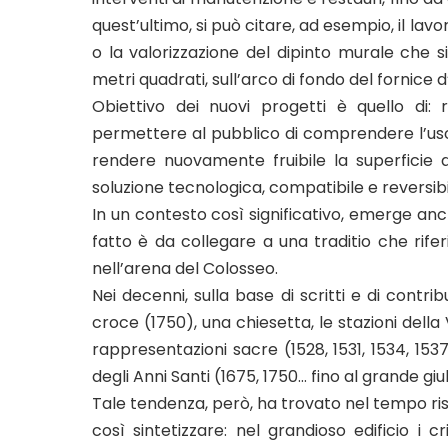
quest’ultimo, si può citare, ad esempio, il lavor
o la valorizzazione del dipinto murale che si
metri quadrati, sull’arco di fondo del fornice 
Obiettivo dei nuovi progetti è quello di: 
permettere al pubblico di comprendere l’uso e
rendere nuovamente fruibile la superficie d
soluzione tecnologica, compatibile e reversibi
In un contesto così significativo, emerge anch
fatto è da collegare a una traditio che rifer
nell’arena del Colosseo.
Nei decenni, sulla base di scritti e di contrib
croce (1750), una chiesetta, le stazioni della 
rappresentazioni sacre (1528, 1531, 1534, 153
degli Anni Santi (1675, 1750… fino al grande gi
Tale tendenza, però, ha trovato nel tempo rise
così sintetizzare: nel grandioso edificio i c