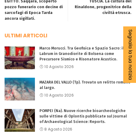
EGITTO. Saqqara, scoperto
TUSCIA. La cultura del
pozzo funerario con decine di
Rinaldone, progenitrice della
sarcofagi di Epoca Tarda
civiltà etrusca.
ancora sigillati.
Segnala la tua notizia
ULTIMI ARTICOLI
Marco Morucci. Tra Geofisica e Spazio Sacro: il
Labrum in Granodiorite di Bolsena come
Precursore Sismico e Risonatore Acustico.
10 Agosto 2026
MAZARA DEL VALLO (Tp). Trovato un relitto romano
al largo.
10 Agosto 2026
POMPEI (Na). Nuove ricerche bioarcheologiche
sulle vittime di Oplontis pubblicate sul Journal
of Archaeological Science: Reports.
8 Agosto 2026