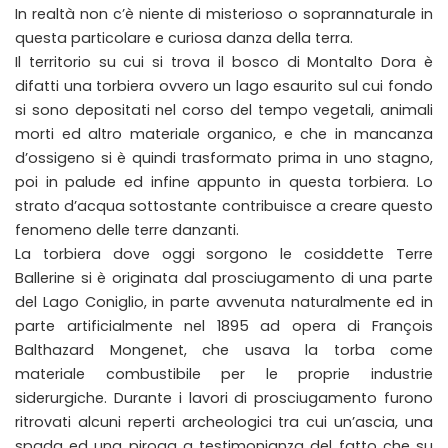
In realtà non c’è niente di misterioso o soprannaturale in
questa particolare e curiosa danza della terra.
Il territorio su cui si trova il bosco di Montalto Dora è
difatti una torbiera ovvero un lago esaurito sul cui fondo
si sono depositati nel corso del tempo vegetali, animali
morti ed altro materiale organico, e che in mancanza
d’ossigeno si è quindi trasformato prima in uno stagno,
poi in palude ed infine appunto in questa torbiera. Lo
strato d’acqua sottostante contribuisce a creare questo
fenomeno delle terre danzanti.
La torbiera dove oggi sorgono le cosiddette Terre
Ballerine si è originata dal prosciugamento di una parte
del Lago Coniglio, in parte avvenuta naturalmente ed in
parte artificialmente nel 1895 ad opera di François
Balthazard Mongenet, che usava la torba come
materiale combustibile per le proprie industrie
siderurgiche. Durante i lavori di prosciugamento furono
ritrovati alcuni reperti archeologici tra cui un’ascia, una
spada ed una piroga a testimonianza del fatto che su