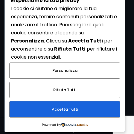
Rispettiamo la tua privacy
I cookie ci aiutano a migliorare la tua
esperienza, fornire contenuti personalizzati e
analizzare il traffico. Puoi scegliere quali
Newsletter
cookie consentire cliccando su
Se vuoi ricevere la Rivista gratuita di archeologia realizzata
Personalizza
. Clicca su
Accetta Tutti
per
dalla Redazione di ArcheoMedia iscriviti alla nostra
acconsentire o su
Rifiuta Tutti
per rifiutare i
Newsletter [
Clicca Qui
]
cookie non essenziali.
Con l'invio del messaggio l'utente dichiara di aver letto
Personalizza
l’informativa sulla privacy e di acconsentire al trattamento
dei propri dati personali.
Rifiuta Tutti
[
Informativa Privacy
]
Accetta Tutti
Copyright © 1999-2026
Mediares S.c.
PI 07341730013 - [
PRIVACY
Powered by
POLICY
]