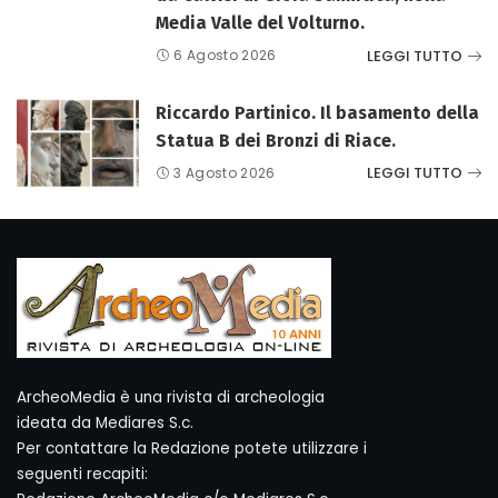
Media Valle del Volturno.
LEGGI TUTTO
6 Agosto 2026
Riccardo Partinico. Il basamento della
Statua B dei Bronzi di Riace.
LEGGI TUTTO
3 Agosto 2026
ArcheoMedia è una rivista di archeologia
ideata da Mediares S.c.
Per contattare la Redazione potete utilizzare i
seguenti recapiti: