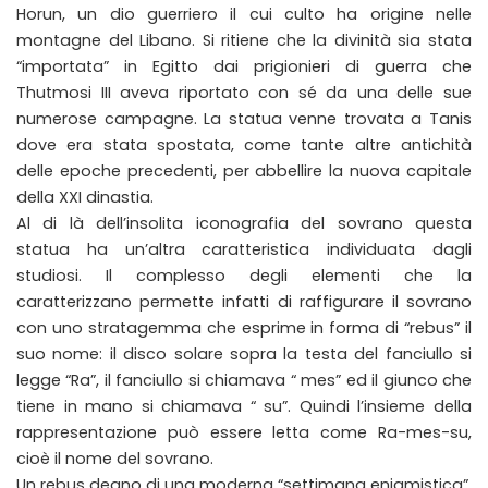
Horun, un dio guerriero il cui culto ha origine nelle
montagne del Libano. Si ritiene che la divinità sia stata
“importata” in Egitto dai prigionieri di guerra che
Thutmosi III aveva riportato con sé da una delle sue
numerose campagne. La statua venne trovata a Tanis
dove era stata spostata, come tante altre antichità
delle epoche precedenti, per abbellire la nuova capitale
della XXI dinastia.
Al di là dell’insolita iconografia del sovrano questa
statua ha un’altra caratteristica individuata dagli
studiosi. Il complesso degli elementi che la
caratterizzano permette infatti di raffigurare il sovrano
con uno stratagemma che esprime in forma di “rebus” il
suo nome: il disco solare sopra la testa del fanciullo si
legge “Ra”, il fanciullo si chiamava “ mes” ed il giunco che
tiene in mano si chiamava “ su”. Quindi l’insieme della
rappresentazione può essere letta come Ra-mes-su,
cioè il nome del sovrano.
Un rebus degno di una moderna “settimana enigmistica”.