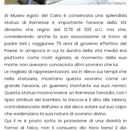
Al Museo egizio del Cairo è conservata una splendida
statua di Ramesse II, importante faraone della XIX
dinastia che regno dal 1279 al 1213 a.C. ma che,
considerando anche la sua associazione al trono al
padre Seti I, raggiunse 75 anni di governo effettivo del
Paese. In un’epoca in cui la durata della vita media era
piuttosto corta molti egiziani, al momento della sua
morte, non avevano conosciuto altro sovrano che lui.
Le migliaia di rappresentazioni, sia in rilievo sui templi che
nella statuaria, mostrano questo sovrano come un
grande faraone, un guerriero trionfante sui suoi nemici.
Questa statua mostra invece un Ramesse fanciullo, con i
tipici attributi dei bambini, la treccia e il dito alle labbra,
controbilanciate dall’ureo e dal disco solare sul suo capo
che evidenziano la sua natura di sovrano divino.
Qui il re è posto sotto la protezione di una divinità in
forma di falco, non il consueto dio Horo bensì il dio