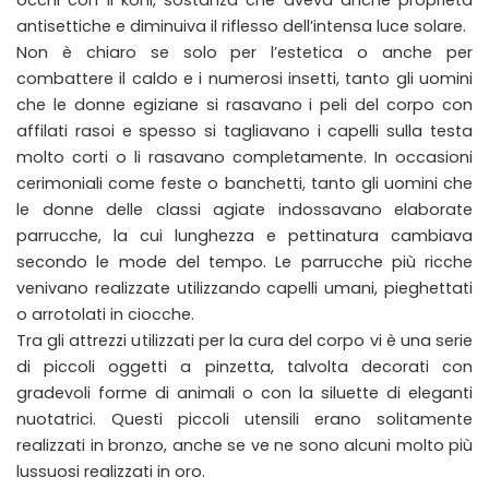
occhi con il kohl, sostanza che aveva anche proprietà
antisettiche e diminuiva il riflesso dell’intensa luce solare.
Non è chiaro se solo per l’estetica o anche per
combattere il caldo e i numerosi insetti, tanto gli uomini
che le donne egiziane si rasavano i peli del corpo con
affilati rasoi e spesso si tagliavano i capelli sulla testa
molto corti o li rasavano completamente. In occasioni
cerimoniali come feste o banchetti, tanto gli uomini che
le donne delle classi agiate indossavano elaborate
parrucche, la cui lunghezza e pettinatura cambiava
secondo le mode del tempo. Le parrucche più ricche
venivano realizzate utilizzando capelli umani, pieghettati
o arrotolati in ciocche.
Tra gli attrezzi utilizzati per la cura del corpo vi è una serie
di piccoli oggetti a pinzetta, talvolta decorati con
gradevoli forme di animali o con la siluette di eleganti
nuotatrici. Questi piccoli utensili erano solitamente
realizzati in bronzo, anche se ve ne sono alcuni molto più
lussuosi realizzati in oro.