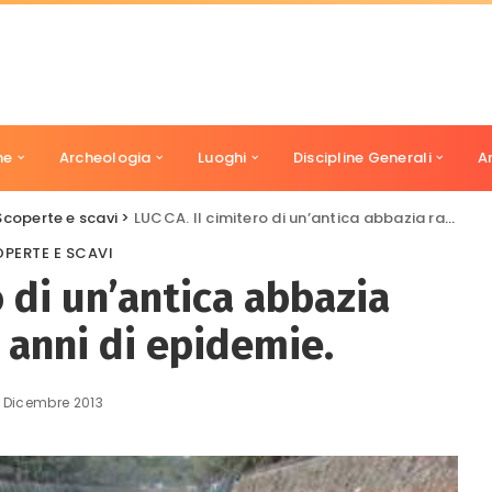
ne
Archeologia
Luoghi
Discipline Generali
A
Scoperte e scavi
>
LUCCA. Il cimitero di un’antica abbazia racconta mille anni di epidemie.
PERTE E SCAVI
o di un’antica abbazia
 anni di epidemie.
 Dicembre 2013