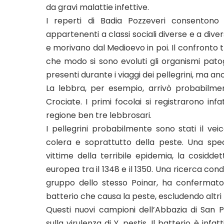
da gravi malattie infettive.
I reperti di Badia Pozzeveri consentono d
appartenenti a classi sociali diverse e a div
e morivano dal Medioevo in poi. Il confronto 
che modo si sono evoluti gli organismi patoge
presenti durante i viaggi dei pellegrini, ma a
La lebbra, per esempio, arrivò probabilmen
Crociate. I primi focolai si registrarono inf
regione ben tre lebbrosari.
I pellegrini probabilmente sono stati il veico
colera e soprattutto della peste. Una spec
vittime della terribile epidemia, la cosid
europea tra il 1348 e il 1350. Una ricerca cond
gruppo dello stesso Poinar, ha confermato 
batterio che causa la peste, escludendo altri 
Questi nuovi campioni dell’Abbazia di San Pi
sulla virulenza di Y. pestis. Il batterio è infa