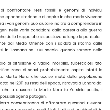
i confrontare resti fossili e genomi di individui
erse epoche storiche e di capire in che modo vivevano
tra i vari genomi può aiutare inoltre a comprendere in
ni nelle varie condizioni, dalla carestia alla guerra,
nche delle truppe che si spostavano lungo la penisola.
te dal Medio Oriente con i soldati di ritorno dalle
atti in Toscana nel XXII secolo, quando sorsero nella
lo di diffusione di vaiolo, morbillo, tubercolosi, tifo,
ifica zona di scavi probabilmente ospita infatti le
detta Morte Nera, che uccise metà della popolazione
otta nel 2011 su resti dell’epoca, ritrovati a Londra dal
che a causare la Morte Nera fu Yersinia pestis, il
possibili agenti patogeni.
etro consentiranno di affrontare questioni rilevanti
tti ancora presente negli Stati Uniti sud occidentali, in