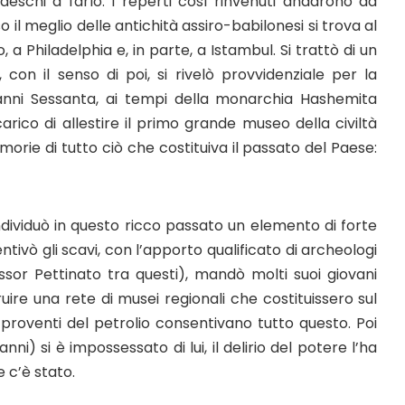
edeschi a farlo. I reperti così rinvenuti andarono ad
 il meglio delle antichità assiro-babilonesi si trova al
o, a Philadelphia e, in parte, a Istambul. Si trattò di un
con il senso di poi, si rivelò provvidenziale per la
 anni Sessanta, ai tempi della monarchia Hashemita
incarico di allestire il primo grande museo della civiltà
rie di tutto ciò che costituiva il passato del Paese:
dividuò in questo ricco passato un elemento di forte
entivò gli scavi, con l’apporto qualificato di archeologi
fessor Pettinato tra questi), mandò molti suoi giovani
ire una rete di musei regionali che costituissero sul
I proventi del petrolio consentivano tutto questo. Poi
nni) si è impossessato di lui, il delirio del potere l’ha
e c’è stato.