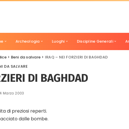
ne
Archeologia
Luoghi
Discipline Generali
A
dice
>
Beni da salvare
>
IRAQ – NEI FORZIERI DI BAGHDAD
NI DA SALVARE
RZIERI DI BAGHDAD
14 Marzo 2003
ita di preziosi reperti.
inacciato dalle bombe.