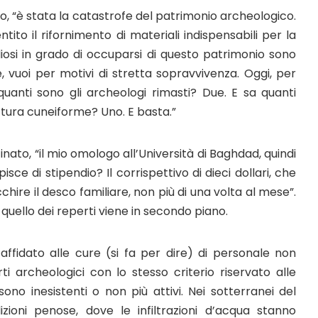
o, “è stata la catastrofe del patrimonio archeologico.
o il rifornimento di materiali indispensabili per la
udiosi in grado di occuparsi di questo patrimonio sono
e, vuoi per motivi di stretta sopravvivenza. Oggi, per
anti sono gli archeologi rimasti? Due. E sa quanti
ittura cuneiforme? Uno. E basta.”
ato, “il mio omologo all’Università di Baghdad, quindi
sce di stipendio? Il corrispettivo di dieci dollari, che
ire il desco familiare, non più di una volta al mese”.
 quello dei reperti viene in secondo piano.
fidato alle cure (si fa per dire) di personale non
ti archeologici con lo stesso criterio riservato alle
 sono inesistenti o non più attivi. Nei sotterranei del
ioni penose, dove le infiltrazioni d’acqua stanno