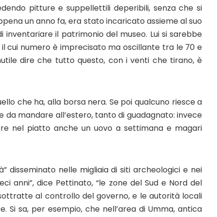
endo pitture e suppellettili deperibili, senza che si
pena un anno fa, era stato incaricato assieme al suo
, di inventariare il patrimonio del museo. Lui si sarebbe
, il cui numero è imprecisato ma oscillante tra le 70 e
Inutile dire che tutto questo, con i venti che tirano, è
ello che ha, alla borsa nera. Se poi qualcuno riesce a
e da mandare all’estero, tanto di guadagnato: invece
tere nel piatto anche un uovo a settimana e magari
” disseminato nelle migliaia di siti archeologici e nei
dieci anni”, dice Pettinato, “le zone del Sud e Nord del
ttratte al controllo del governo, e le autorità locali
. Si sa, per esempio, che nell’area di Umma, antica