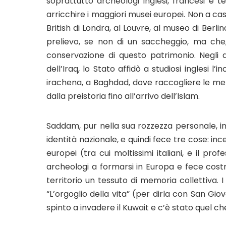
soprattutto archeologi inglesi, francesi e t
arricchire i maggiori musei europei. Non a caso
British di Londra, al Louvre, al museo di Berlin
prelievo, se non di un saccheggio, ma che, 
conservazione di questo patrimonio. Negli
dell’Iraq, lo Stato affidò a studiosi inglesi l’
irachena, a Baghdad, dove raccogliere le memo
dalla preistoria fino all’arrivo dell’Islam.
Saddam, pur nella sua rozzezza personale, in
identità nazionale, e quindi fece tre cose: inc
europei (tra cui moltissimi italiani, e il pro
archeologi a formarsi in Europa e fece costru
territorio un tessuto di memoria collettiva. 
“L’orgoglio della vita” (per dirla con San Giova
spinto a invadere il Kuwait e c’è stato quel ch