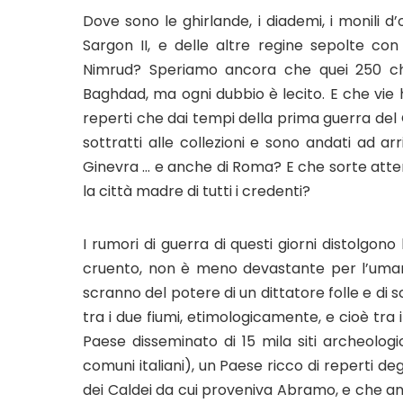
Dove sono le ghirlande, i diademi, i monili d’
Sargon II, e delle altre regine sepolte con
Nimrud? Speriamo ancora che quei 250 chi
Baghdad, ma ogni dubbio è lecito. E che vie h
reperti che dai tempi della prima guerra del G
sottratti alle collezioni e sono andati ad arr
Ginevra … e anche di Roma? E che sorte attende
la città madre di tutti i credenti?
I rumori di guerra di questi giorni distolg
cruento, non è meno devastante per l’umanit
scranno del potere di un dittatore folle e di 
tra i due fiumi, etimologicamente, e cioè tra i b
Paese disseminato di 15 mila siti archeologic
comuni italiani), un Paese ricco di reperti deg
dei Caldei da cui proveniva Abramo, e che anc