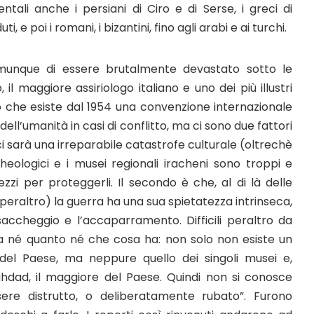
ali anche i persiani di Ciro e di Serse, i greci di
 e poi i romani, i bizantini, fino agli arabi e ai turchi.
omunque di essere brutalmente devastato sotto le
il maggiore assiriologo italiano e uno dei più illustri
o che esiste dal 1954 una convenzione internazionale
ell’umanità in casi di conflitto, ma ci sono due fattori
ci sarà una irreparabile catastrofe culturale (oltrechè
heologici e i musei regionali iracheni sono troppi e
zi per proteggerli. Il secondo è che, al di là delle
peraltro) la guerra ha una sua spietatezza intrinseca,
accheggio e l’accaparramento. Difficili peraltro da
 sa né quanto né che cosa ha: non solo non esiste un
i del Paese, ma neppure quello dei singoli musei e,
hdad, il maggiore del Paese. Quindi non si conosce
re distrutto, o deliberatamente rubato”.
Furono