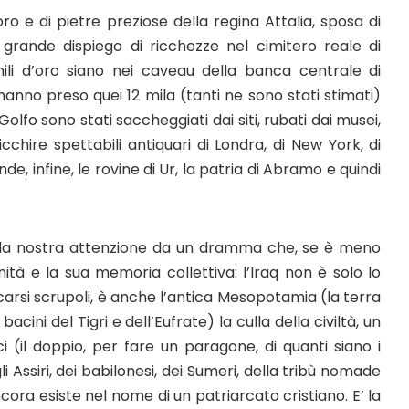
oro e di pietre preziose della regina Attalia, sposa di
 grande dispiego di ricchezze nel cimitero reale di
li d’oro siano nei caveau della banca centrale di
anno preso quei 12 mila (tanti ne sono stati stimati)
olfo sono stati saccheggiati dai siti, rubati dai musei,
icchire spettabili antiquari di Londra, di New York, di
, infine, le rovine di Ur, la patria di Abramo e quindi
ono la nostra attenzione da un dramma che, se è meno
à e la sua memoria collettiva: l’Iraq non è solo lo
scarsi scrupoli, è anche l’antica Mesopotamia (la terra
acini del Tigri e dell’Eufrate) la culla della civiltà, un
i (il doppio, per fare un paragone, di quanti siano i
li Assiri, dei babilonesi, dei Sumeri, della tribù nomade
ora esiste nel nome di un patriarcato cristiano. E’ la