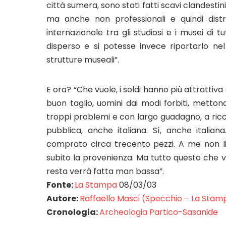
città sumera, sono stati fatti scavi clandestini, 
ma anche non professionali e quindi distr
internazionale tra gli studiosi e i musei d
disperso e si potesse invece riportarlo nel 
strutture museali”.
E ora? “Che vuole, i soldi hanno più attrattiva 
buon taglio, uomini dai modi forbiti, metto
troppi problemi e con largo guadagno, a ricch
pubblica, anche italiana. Sì, anche itali
comprato circa trecento pezzi. A me non l
subito la provenienza. Ma tutto questo che v
resta verrà fatta man bassa”.
Fonte:
La Stampa
08/03/03
Autore:
Raffaello Masci (Specchio – La Sta
Cronologia:
Archeologia Partico-Sasanide