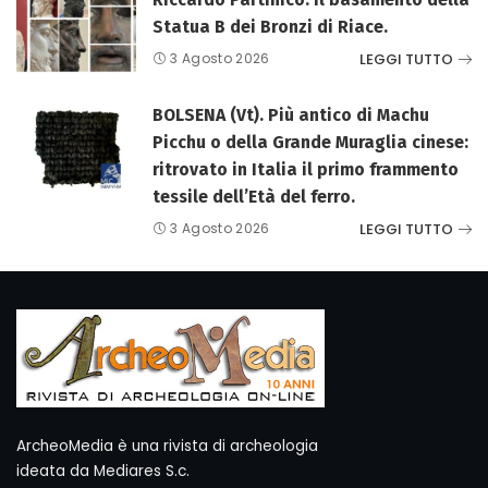
Statua B dei Bronzi di Riace.
LEGGI TUTTO
3 Agosto 2026
BOLSENA (Vt). Più antico di Machu
Picchu o della Grande Muraglia cinese:
ritrovato in Italia il primo frammento
tessile dell’Età del ferro.
LEGGI TUTTO
3 Agosto 2026
ArcheoMedia è una rivista di archeologia
ideata da Mediares S.c.