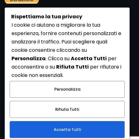
Rispettiamo la tua privacy
I cookie ci aiutano a migliorare la tua
esperienza, fornire contenuti personalizzati e
analizzare il traffico. Puoi scegliere quali
Newsletter
cookie consentire cliccando su
Se vuoi ricevere la Rivista gratuita di archeologia realizzata
Personalizza
. Clicca su
Accetta Tutti
per
dalla Redazione di ArcheoMedia iscriviti alla nostra
acconsentire o su
Rifiuta Tutti
per rifiutare i
Newsletter [
Clicca Qui
]
cookie non essenziali.
Con l'invio del messaggio l'utente dichiara di aver letto
Personalizza
l’informativa sulla privacy e di acconsentire al trattamento
dei propri dati personali.
Rifiuta Tutti
[
Informativa Privacy
]
Accetta Tutti