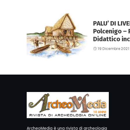
PALU’ DI LIV
Polcenigo – 
Didattico inc
19 Dicembre 2021
ArcheoMedia è una rivista di archeologia