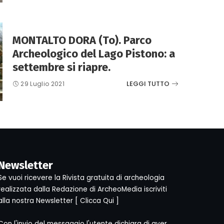
MONTALTO DORA (To). Parco
Archeologico del Lago Pistono: a
settembre si riapre.
LEGGI TUTTO
29 Luglio 2021
Newsletter
Se vuoi ricevere la Rivista gratuita di archeologia
realizzata dalla Redazione di ArcheoMedia iscriviti
alla nostra Newsletter [
Clicca Qui
]
Con l'invio del messaggio l'utente dichiara di aver