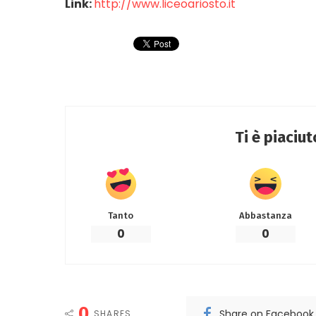
Link:
http://www.liceoariosto.it
Ti è piaciu
Tanto
Abbastanza
0
0
0
Share on Facebook
SHARES