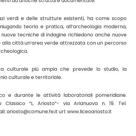
enenti ad antiche strutture documentate.
azi verdi e delle strutture esistenti, ha come scopo
coniugando teoria e pratica, all’archeologia moderna,
 nuove tecniche di indagine richiedono anche nuove
re alla città un’area verde attrezzata con un percorso
rcheologica.
itica culturale più ampia che prevede lo studio, la
o culturale e territoriale.
tico e durante le attività laboratoriali pomeridiane.
 Classico “L. Ariosto”- via Arianuova n. 19. Tel.
 ariosto@comune.fe.it url: www.liceoariosto.it