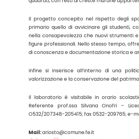
quadrati, con resti di creste murarie appart
Il progetto concepito nel rispetto degli sp
primario quello di avvicinare gli studenti, 
nella consapevolezza che nuovi strumenti e
figure professionali. Nello stesso tempo, off
di conoscenza e documentazione storica e a
Infine si inserisce all’interno di una pol
valorizzazione e la conservazione del patrimoni
Il laboratorio è visitabile in orario scolas
Referente prof.ssa Silvana Onofri – Liceo
O532/207348-205415; fax 0532-209765; e-mail:
Mail:
ariosto@comune.fe.it