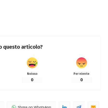
to questo articolo?
Noioso
Per niente
0
0
Share on WhatsApp