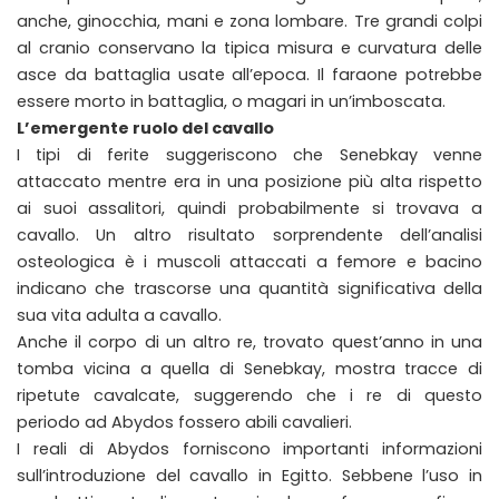
anche, ginocchia, mani e zona lombare. Tre grandi colpi
al cranio conservano la tipica misura e curvatura delle
asce da battaglia usate all’epoca. Il faraone potrebbe
essere morto in battaglia, o magari in un’imboscata.
L’emergente ruolo del cavallo
I tipi di ferite suggeriscono che Senebkay venne
attaccato mentre era in una posizione più alta rispetto
ai suoi assalitori, quindi probabilmente si trovava a
cavallo. Un altro risultato sorprendente dell’analisi
osteologica è i muscoli attaccati a femore e bacino
indicano che trascorse una quantità significativa della
sua vita adulta a cavallo.
Anche il corpo di un altro re, trovato quest’anno in una
tomba vicina a quella di Senebkay, mostra tracce di
ripetute cavalcate, suggerendo che i re di questo
periodo ad Abydos fossero abili cavalieri.
I reali di Abydos forniscono importanti informazioni
sull’introduzione del cavallo in Egitto. Sebbene l’uso in