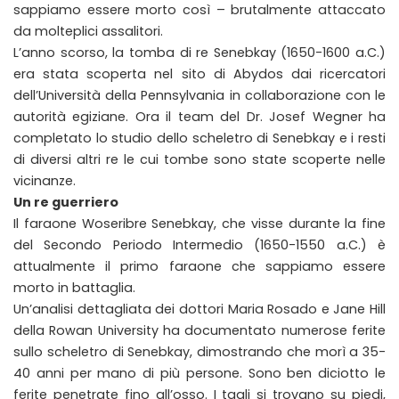
sappiamo essere morto così – brutalmente attaccato
da molteplici assalitori.
L’anno scorso, la tomba di re Senebkay (1650-1600 a.C.)
era stata scoperta nel sito di Abydos dai ricercatori
dell’Università della Pennsylvania in collaborazione con le
autorità egiziane. Ora il team del Dr. Josef Wegner ha
completato lo studio dello scheletro di Senebkay e i resti
di diversi altri re le cui tombe sono state scoperte nelle
vicinanze.
Un re guerriero
Il faraone Woseribre Senebkay, che visse durante la fine
del Secondo Periodo Intermedio (1650-1550 a.C.) è
attualmente il primo faraone che sappiamo essere
morto in battaglia.
Un’analisi dettagliata dei dottori Maria Rosado e Jane Hill
della Rowan University ha documentato numerose ferite
sullo scheletro di Senebkay, dimostrando che morì a 35-
40 anni per mano di più persone. Sono ben diciotto le
ferite penetrate fino all’osso. I tagli si trovano su piedi,