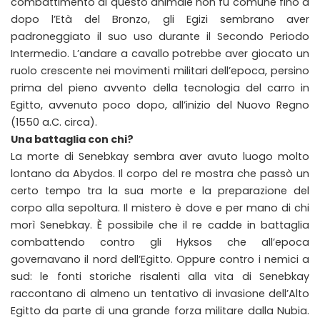
combattimento di questo animale non fu comune fino a
dopo l’Età del Bronzo, gli Egizi sembrano aver
padroneggiato il suo uso durante il Secondo Periodo
Intermedio. L’andare a cavallo potrebbe aver giocato un
ruolo crescente nei movimenti militari dell’epoca, persino
prima del pieno avvento della tecnologia del carro in
Egitto, avvenuto poco dopo, all’inizio del Nuovo Regno
(1550 a.C. circa).
Una battaglia con chi?
La morte di Senebkay sembra aver avuto luogo molto
lontano da Abydos. Il corpo del re mostra che passò un
certo tempo tra la sua morte e la preparazione del
corpo alla sepoltura. Il mistero è dove e per mano di chi
morì Senebkay. È possibile che il re cadde in battaglia
combattendo contro gli Hyksos che all’epoca
governavano il nord dell’Egitto. Oppure contro i nemici a
sud: le fonti storiche risalenti alla vita di Senebkay
raccontano di almeno un tentativo di invasione dell’Alto
Egitto da parte di una grande forza militare dalla Nubia.