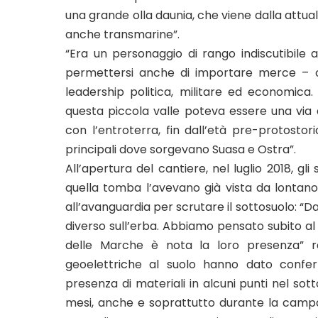
una grande olla daunia, che viene dalla attual
anche transmarine”.
“Era un personaggio di rango indiscutibile a
permettersi anche di importare merce – co
leadership politica, militare ed economica
questa piccola valle poteva essere una via 
con l’entroterra, fin dall’età pre-protostor
principali dove sorgevano Suasa e Ostra”.
All’apertura del cantiere, nel luglio 2018, g
quella tomba l’avevano già vista da lontan
all’avanguardia per scrutare il sottosuolo: “D
diverso sull’erba. Abbiamo pensato subito a
delle Marche è nota la loro presenza” r
geoelettriche al suolo hanno dato confer
presenza di materiali in alcuni punti nel sot
mesi, anche e soprattutto durante la campa