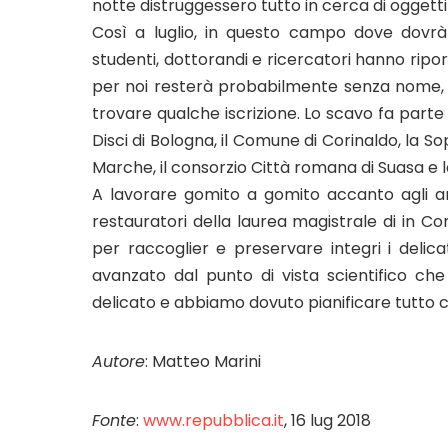
notte distruggessero tutto in cerca di oggett
Così a luglio, in questo campo dove dovrà
studenti, dottorandi e ricercatori hanno ripor
per noi resterà probabilmente senza nome, 
trovare qualche iscrizione. Lo scavo fa parte
Disci di Bologna, il Comune di Corinaldo, la S
Marche, il consorzio Città romana di Suasa e 
A lavorare gomito a gomito accanto agli ar
restauratori della laurea magistrale di in Co
per raccoglier e preservare integri i delica
avanzato dal punto di vista scientifico c
delicato e abbiamo dovuto pianificare tutto 
Autore
: Matteo Marini
Fonte
:
www.repubblica.it
, 16 lug 2018