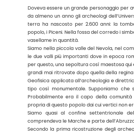
Doveva essere un grande personaggio per a
da almeno un anno gli archeologi dell’Universi
terra ha nascosto per 2.600 anni: la tomba
popolo, i Piceni. Nella fossa del corredo i simb
vasellame in quantità.
Siamo nella piccola valle del Nevola, nel com
le due valli più importanti dove in epoca ro
per questo, una sepoltura così maestosa qui è
grandi mai ritrovate dopo quella della regina
Geofisica applicata all’archeologia e direttri
tipo così monumentale. Supponiamo che sia 
Probabilmente era il capo della comunità l
propria di questo popolo dai cui vertici non e
Siamo quasi al confine settentrionale de
comprendeva le Marche e parte dell’Abruzzo
Secondo la prima ricostruzione degli arche