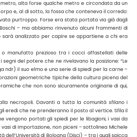
diametro, alta forse qualche metro e circondata da un
corpo e, al di sotto, la fossa che conteneva il corredo:
vata purtroppo. Forse era stata portata via già dagli
 Boschi – ma abbiamo rinvenuto alcuni frammenti di
co sarà analizzato per capire se appartiene a chi era
o o manufatto prezioso tra i cocci affastellati delle
segni del potere che ne rivelavano la posizione: “Le
ga ndr) il suo elmo e una serie di spiedi per la carne –
orazioni geometriche tipiche della cultura picena del
eramiche che non sono sicuramente originarie di qui,
la necropoli. Davanti a tutta la comunità sfilano i
i eredi che ne prenderanno il posto al vertice. Sfila il
e vengono portati gli spiedi per le libagioni, i vasi da
asi di importazione, non piceni – sottolinea Michele
tà dell’Università di Bologna (Disci) – tra i quali spicca