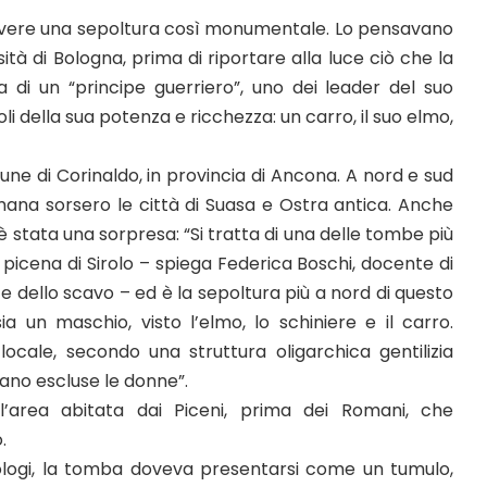
vere una sepoltura così monumentale. Lo pensavano
tà di Bologna, prima di riportare alla luce ciò che la
 di un “principe guerriero”, uno dei leader del suo
oli della sua potenza e ricchezza: un carro, il suo elmo,
une di Corinaldo, in provincia di Ancona. A nord e sud
mana sorsero le città di Suasa e Ostra antica. Anche
 stata una sorpresa: “Si tratta di una delle tombe più
 picena di Sirolo – spiega Federica Boschi, docente di
ce dello scavo – ed è la sepoltura più a nord di questo
un maschio, visto l’elmo, lo schiniere e il carro.
ocale, secondo una struttura oligarchica gentilizia
rano escluse le donne”.
ll’area abitata dai Piceni, prima dei Romani, che
.
ologi, la tomba doveva presentarsi come un tumulo,