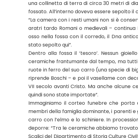
una collinetta di terra di circa 30 metri di 
fossato. All’interno doveva essere sepolto il 
“La camera con i resti umani non si è conser
aratri tardo Romani o medievali – continua
osso nella fossa con il corredo, il Dna anti
stato sepolto qui”.
Dentro alla fossa il ‘tesoro’. Nessun gioiell
ceramiche frantumante dal tempo, ma tutti i 
ruote in ferro del suo carro (una specie di bi
riprende Boschi – e poi il vasellame con dec
VII secolo avanti Cristo. Ma anche alcune c
quindi sono state importate”.
Immaginiamo il corteo funebre che porta al
membri della famiglia dominante, i parenti e gl
carro con l’elmo e lo schiniere. In procession
deporre: “Tra le ceramiche abbiamo trovato v
Scalici del Dipartimento di Storia Culture Civil