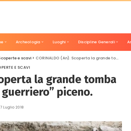
ne
Archeologia
Luoghi
Discipline Generali
A
Scoperte e scavi
>
CORINALDO (An). Scoperta la grande tomba di un “principe guerriero” piceno.
PERTE E SCAVI
operta la grande tomba
 guerriero” piceno.
17 Luglio 2018