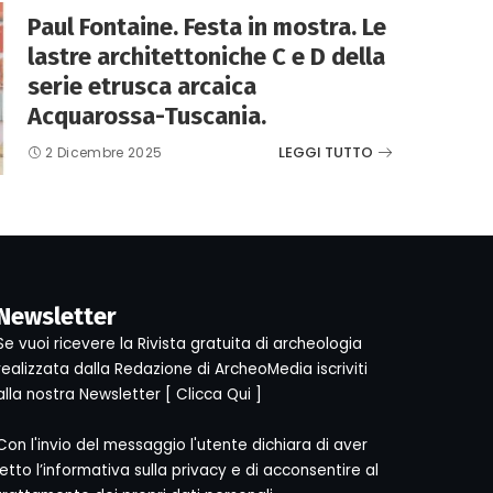
Paul Fontaine. Festa in mostra. Le
lastre architettoniche C e D della
serie etrusca arcaica
Acquarossa-Tuscania.
LEGGI TUTTO
2 Dicembre 2025
Newsletter
Se vuoi ricevere la Rivista gratuita di archeologia
realizzata dalla Redazione di ArcheoMedia iscriviti
alla nostra Newsletter [
Clicca Qui
]
Con l'invio del messaggio l'utente dichiara di aver
letto l’informativa sulla privacy e di acconsentire al