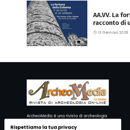
AA.VV. La for
racconto di 
13 Gennaio 2026
ArcheoMedia è una rivista di archeologia
ideata da Mediares S.c.
Rispettiamo la tua privacy
Per contattare la Redazione potete utilizzare i