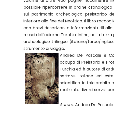
volume di oltre 400 pagine, riccamente ill
possibile ripercorrere in ordine cronologico
sul patrimonio archeologico preistorico dell
inferiore alla fine del Neolitico. Il libro rac
con brevi descrizioni e informazioni utili alla 
musei dell’odierna Turchia. Infine, nella terza
archeologico trilingue (italiano/turco/inglese
strumento di viaggio.
Andrea De Pascale è Con
occupa di Preistoria e Proto
Turchia ed è autore di arti
settore, italiane ed este
scientifica. In tale ambito 
realizzato diversi servizi pe
Autore:
Andrea De Pascale