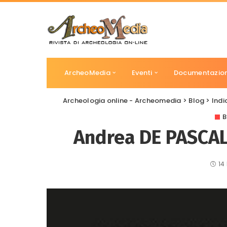
ArcheoMedia
Eventi
Documentazio
Archeologia online - Archeomedia
>
Blog
>
Indi
B
Andrea DE PASCALE,
14