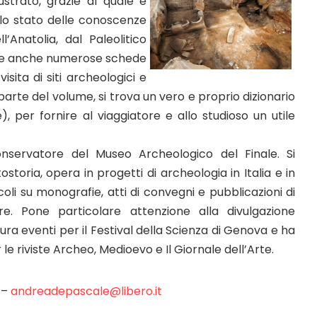
ustrato, grazie al quale è
 lo stato delle conoscenze
’Anatolia, dal Paleolitico
coglie anche numerose schede
visita di siti archeologici e
 parte del volume, si trova un vero e proprio dizionario
), per fornire al viaggiatore e allo studioso un utile
servatore del Museo Archeologico del Finale. Si
storia, opera in progetti di archeologia in Italia e in
coli su monografie, atti di convegni e pubblicazioni di
re. Pone particolare attenzione alla divulgazione
cura eventi per il Festival della Scienza di Genova e ha
r le riviste Archeo, Medioevo e Il Giornale dell’Arte.
 –
andreadepascale@libero.it