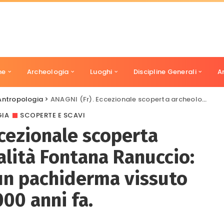
ne
Archeologia
Luoghi
Discipline Generali
A
Antropologia
>
ANAGNI (Fr). Eccezionale scoperta archeologica in località Fontana Ranuccio: rinvenuti resti di un pachiderma vissuto 3/400.000 anni fa.
IA
SCOPERTE E SCAVI
ccezionale scoperta
alità Fontana Ranuccio:
 un pachiderma vissuto
00 anni fa.