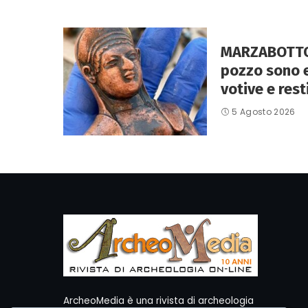
MARZABOTTO 
pozzo sono 
votive e rest
5 Agosto 2026
ArcheoMedia è una rivista di archeologia