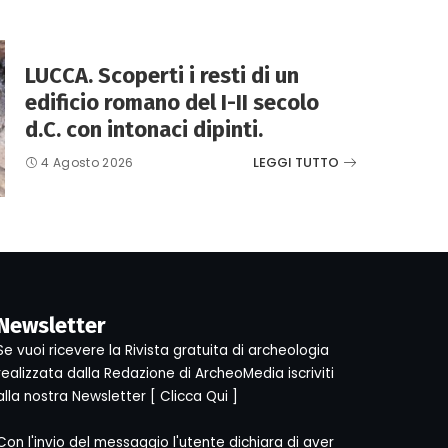
LUCCA. Scoperti i resti di un
edificio romano del I-II secolo
d.C. con intonaci dipinti.
LEGGI TUTTO
4 Agosto 2026
Newsletter
Se vuoi ricevere la Rivista gratuita di archeologia
realizzata dalla Redazione di ArcheoMedia iscriviti
alla nostra Newsletter [
Clicca Qui
]
Con l'invio del messaggio l'utente dichiara di aver