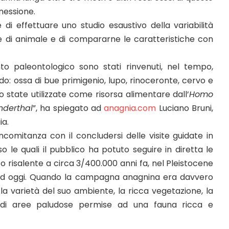
nnessione.
 effettuare uno studio esaustivo della variabilità
e di animale e di compararne le caratteristiche con
to paleontologico sono stati rinvenuti, nel tempo,
iodo: ossa di bue primigenio, lupo, rinoceronte, cervo e
no state utilizzate come risorsa alimentare dall’
Homo
derthal
”, ha spiegato ad
anagnia.com
Luciano Bruni,
ia.
comitanza con il concludersi delle visite guidate in
o le quali il pubblico ha potuto seguire in diretta le
nto risalente a circa 3/400.000 anni fa, nel Pleistocene
 ad oggi. Quando la campagna anagnina era davvero
, la varietà del suo ambiente, la ricca vegetazione, la
 di aree paludose permise ad una fauna ricca e