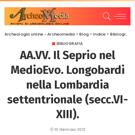
Archeologia online - Archeomedia
>
Blog
>
Indice
>
Bibliografia
BIBLIOGRAFIA
AA.VV. Il Seprio nel
MedioEvo. Longobardi
nella Lombardia
settentrionale (secc.VI-
XIII).
10 Gennaio 2012