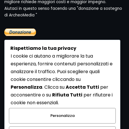
migliore richiede maggiori costi e maggior impegno.
Aiutaci in questo senso facendo una "donazione a sostegno
di ArcheoMedia "
Rispettiamo la tua privacy
I cookie ci aiutano a migliorare la tua
esperienza, fornire contenuti personalizzati e
analizzare il traffico. Puoi scegliere quali
Newsletter
cookie consentire cliccando su
Se vuoi ricevere la Rivista gratuita di archeologia realizzata
Personalizza
. Clicca su
Accetta Tutti
per
dalla Redazione di ArcheoMedia iscriviti alla nostra
acconsentire o su
Rifiuta Tutti
per rifiutare i
Newsletter [
Clicca Qui
]
cookie non essenziali.
Con l'invio del messaggio l'utente dichiara di aver letto
Personalizza
l’informativa sulla privacy e di acconsentire al trattamento
dei propri dati personali.