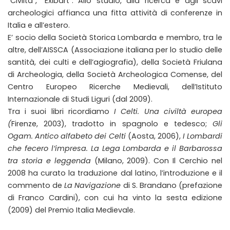
“Civiltà”, “Exibart”. Allo studio, alla ricerca e agli scavi
archeologici affianca una fitta attività di conferenze in
Italia e all’estero.
E’ socio della Società Storica Lombarda e membro, tra le
altre, dell’AISSCA (Associazione italiana per lo studio delle
santità, dei culti e dell’agiografia), della Società Friulana
di Archeologia, della Società Archeologica Comense, del
Centro Europeo Ricerche Medievali, dell’Istituto
Internazionale di Studi Liguri (dal 2009).
Tra i suoi libri ricordiamo
I Celti. Una civiltà europea
(
Firenze, 2003), tradotto in spagnolo e tedesco;
Gli
Ogam. Antico alfabeto dei Celti
(Aosta, 2006),
I Lombardi
che fecero l’impresa. La Lega Lombarda e il Barbarossa
tra storia e leggenda
(Milano, 2009). Con Il Cerchio nel
2008 ha curato la traduzione dal latino, l’introduzione e il
commento de
La Navigazione
di S. Brandano (prefazione
di Franco Cardini), con cui ha vinto la sesta edizione
(2009) del Premio Italia Medievale.