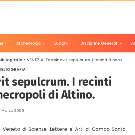
ne
Archeologia
Luoghi
Discipline Generali
A
Bibliografia
>
VENEZIA: Terminavit sepulcrum. I recinti funerari nelle necropoli di Altino.
IBLIOGRAFIA
t sepulcrum. I recinti
necropoli di Altino.
1 Marzo 2006
to Veneto di Scienze, Lettere e Arti di Campo Santo