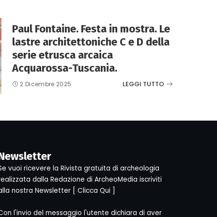
Paul Fontaine. Festa in mostra. Le
lastre architettoniche C e D della
serie etrusca arcaica
Acquarossa-Tuscania.
LEGGI TUTTO
2 Dicembre 2025
Newsletter
Se vuoi ricevere la Rivista gratuita di archeologia
realizzata dalla Redazione di ArcheoMedia iscriviti
alla nostra Newsletter [
Clicca Qui
]
Con l'invio del messaggio l'utente dichiara di aver