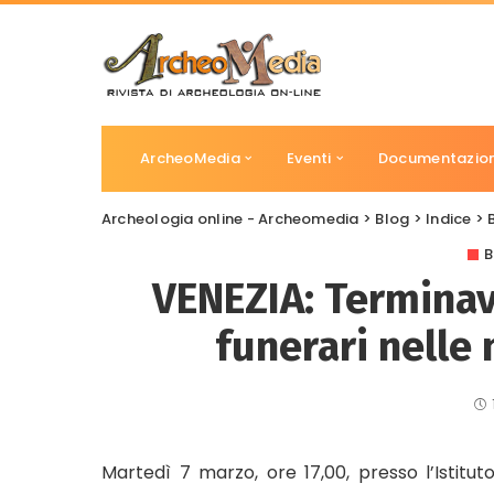
ArcheoMedia
Eventi
Documentazio
Archeologia online - Archeomedia
>
Blog
>
Indice
>
B
VENEZIA: Terminavi
funerari nelle 
Martedì 7 marzo, ore 17,00, presso l’Istitu