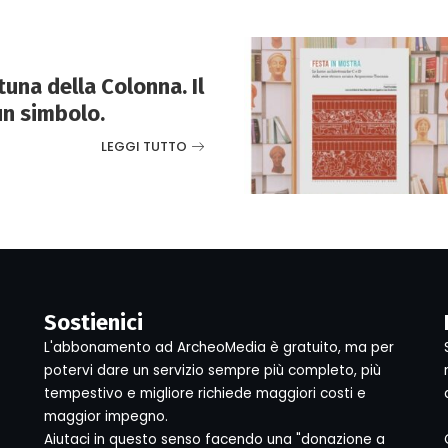
tuna della Colonna. Il
un simbolo.
LEGGI TUTTO
Sostienici
L'abbonamento ad ArcheoMedia è gratuito, ma per
potervi dare un servizio sempre più completo, più
tempestivo e migliore richiede maggiori costi e
maggior impegno.
Aiutaci in questo senso facendo una "donazione a