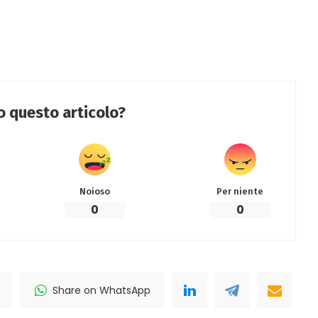
to questo articolo?
Noioso
Per niente
0
0
Share on WhatsApp