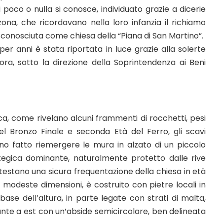
i poco o nulla si conosce, individuato grazie a dicerie
 zona, che ricordavano nella loro infanzia il richiamo
conosciuta come chiesa della “Piana di San Martino”.
er anni è stata riportata in luce grazie alla solerte
ora, sotto la direzione della Soprintendenza ai Beni
ca, come rivelano alcuni frammenti di rocchetti, pesi
del Bronzo Finale e seconda Età del Ferro, gli scavi
hanno fatto riemergere le mura in alzato di un piccolo
rategica dominante, naturalmente protetto dalle rive
estano una sicura frequentazione della chiesa in età
 di modeste dimensioni, è costruito con pietre locali in
base dell’altura, in parte legate con strati di malta,
nte a est con un’abside semicircolare, ben delineata