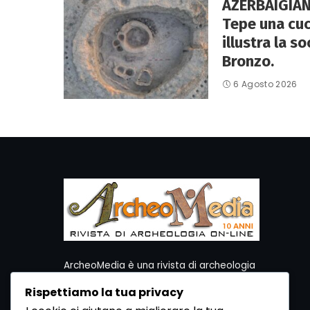
AZERBAIGIAN
Tepe una cuc
illustra la so
Bronzo.
6 Agosto 2026
ArcheoMedia è una rivista di archeologia
ideata da Mediares S.c.
Rispettiamo la tua privacy
Per contattare la Redazione potete utilizzare i