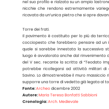
nel suo profilo e rialzata su un ampio lastrone
nicchie che rendono estremamente variegata 
ricavata da un’unica pietra che si apre dava
Torre dei frati.
Il pavimento è costituito per lo più da terr
cocciopesto che farebbero pensare ad un imp
quale si sarebbe innestata la successiva st
luogo è avvalorata anche dal rinvenimento di
del V sec. recante la scritta di “Teodato Imp
potrebbe ricollegarsi ad attività militari d
Savino. Lo dimostrerebbe il muro massiccio rit
supporre una torre di vedetta già legata al to
Fonte:
Archeo
dicembre 2002
Autore:
Maria Teresa Bonfatti Sabbioni
Cronologia:
Arch. Medievale