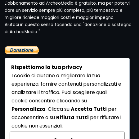
L'abbonamento ad ArcheoMedia è gratuito, ma per potervi
dare un servizio sempre più completo, più tempestivo e
migliore richiede maggiori costi e maggior impegno.
Aiutaci in questo senso facendo una "donazione a sostegno
di ArcheoMedia "
Rispettiamo la tua privacy
I cookie ci aiutano a migliorare la tua
esperienza, fornire contenuti personalizzati e
analizzare il traffico. Puoi scegliere quali
Newsletter
cookie consentire cliccando su
Se vuoi ricevere la Rivista gratuita di archeologia realizzata
Personalizza
. Clicca su
Accetta Tutti
per
dalla Redazione di ArcheoMedia iscriviti alla nostra
acconsentire o su
Rifiuta Tutti
per rifiutare i
Newsletter [
Clicca Qui
]
cookie non essenziali.
Con l'invio del messaggio l'utente dichiara di aver letto