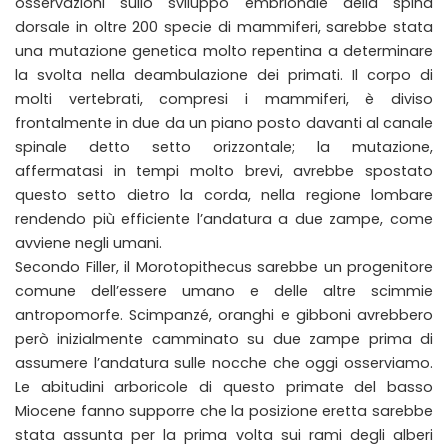
osservazioni sullo sviluppo embrionale della spina
dorsale in oltre 200 specie di mammiferi, sarebbe stata
una mutazione genetica molto repentina a determinare
la svolta nella deambulazione dei primati. Il corpo di
molti vertebrati, compresi i mammiferi, è diviso
frontalmente in due da un piano posto davanti al canale
spinale detto setto orizzontale; la mutazione,
affermatasi in tempi molto brevi, avrebbe spostato
questo setto dietro la corda, nella regione lombare
rendendo più efficiente l’andatura a due zampe, come
avviene negli umani.
Secondo Filler, il Morotopithecus sarebbe un progenitore
comune dell’essere umano e delle altre scimmie
antropomorfe. Scimpanzé, oranghi e gibboni avrebbero
però inizialmente camminato su due zampe prima di
assumere l’andatura sulle nocche che oggi osserviamo.
Le abitudini arboricole di questo primate del basso
Miocene fanno supporre che la posizione eretta sarebbe
stata assunta per la prima volta sui rami degli alberi