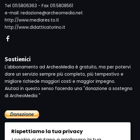
Tel 011.5806363 - Fax 011.5808561
e-mail: redazione@archeomedia.net
http://www.mediares.to.it
http://www.didatticatorino.it
Sostienici
L'abbonamento ad ArcheoMedia è gratuito, ma per potervi
dare un servizio sempre più completo, più tempestivo e
migliore richiede maggiori costi e maggior impegno.
Aiutaci in questo senso facendo una "donazione a sostegno
di ArcheoMedia "
Rispettiamo la tua privacy
I cookie ci aiutano a migliorare la tua