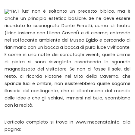
“FIAT lux” non è soltanto un precetto biblico, ma è
anche un principio estetico basilare. Se ne deve essere
ricordato lo scenografo Dante Ferretti, uomo di teatro
(lirico insieme con Liliana Cavani) e di cinema, entrando
nel soffocante ambiente del Museo Egizio e cercando di
rianimarlo con un bocca a bocca di pura luce vivificante.
E come in una notte dei sarcofaghi viventi, quelle anime
di pietra si sono risvegliate assorbendo lo sguardo
magnetizzato del visitatore. Se non ci fosse il sole, del
resto, ci ricorda Platone nel Mito della Caverna, che
spande luci e ombre, non esisterebbero quelle sagome
illusorie del contingente, che ci allontanano dal mondo
delle idee e che gli schiavi, immersi nel buio, scambiano
con la realtà.
L’articolo completo si trova in www.mecenate.info, alla
pagina: