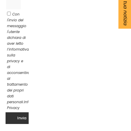
Segnala la tua notizia
Con
l'invio del
messaggio
l'utente
dichiara di
aver letto
l’informativa
sulla
privacy e
di
acconsentire
al
trattamento
dei propri
dati
personali.
Informativa
Privacy