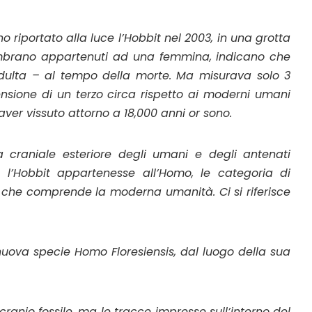
 riportato alla luce l’
Hobbit
nel 2003, in una grotta
e sembrano appartenuti ad una femmina, indicano che
ulta – al tempo della morte. Ma misurava solo 3
ensione di un terzo circa rispetto ai moderni umani
ver vissuto attorno a 18,000 anni or sono.
ra craniale esteriore degli umani e degli antenati
 l’
Hobbit
appartenesse all’
Homo
, le categoria di
e che comprende la moderna umanità. Ci si riferisce
 nuova specie
Homo Floresiensis
, dal luogo della sua
cranio fossile, ma le tracce impresse sull’interno del