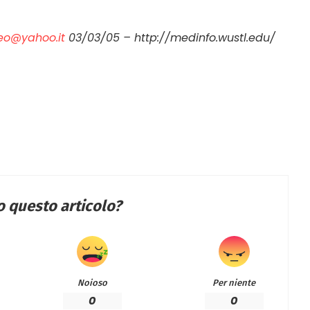
eo@yahoo.it
03/03/05 – http://medinfo.wustl.edu/
to questo articolo?
Noioso
Per niente
0
0