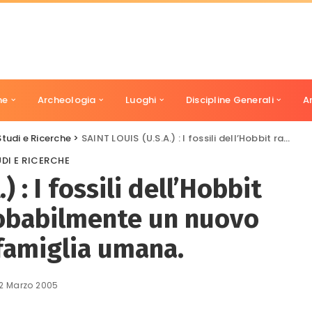
ne
Archeologia
Luoghi
Discipline Generali
A
Studi e Ricerche
>
SAINT LOUIS (U.S.A.) : I fossili dell’Hobbit rappresentano probabilmente un nuovo ramo della famiglia umana.
DI E RICERCHE
 : I fossili dell’Hobbit
obabilmente un nuovo
famiglia umana.
12 Marzo 2005