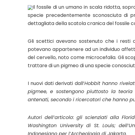
Il fossile di un umano in scala ridotta, s
specie precedentemente sconosciuta di pri
dettagliata della scatola cranica del fossile 
Gli scettici avevano sostenuto che i resti d
potevano appartenere ad un individuo affetto
del cervello, noto come microcefalia. Gli scop
trattare di un pigmeo di una specie conosciu
I nuovi dati derivati dall’
Hobbit hanno rivelat
pigmee, e sostengono piuttosto la teoria 
antenati, secondo i ricercatori che hanno pub
Autori dell’articolo: gli scienziati alla Flo
Washington University di St. Louis; dell’U
Indonesiano per l’Archeologia di Jakarta.