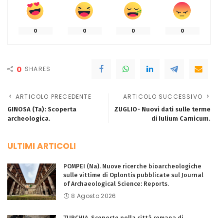
0
0
0
0
0
SHARES
ARTICOLO PRECEDENTE
ARTICOLO SUCCESSIVO
GINOSA (Ta): Scoperta
ZUGLIO- Nuovi dati sulle terme
archeologica.
di Iulium Carnicum.
ULTIMI ARTICOLI
POMPEI (Na). Nuove ricerche bioarcheologiche
sulle vittime di Oplontis pubblicate sul Journal
of Archaeological Science: Reports.
8 Agosto 2026
TURCHIA. Scoperto nella città romana di