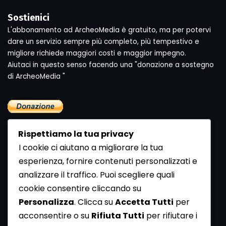
Sostienici
L'abbonamento ad ArcheoMedia è gratuito, ma per potervi
dare un servizio sempre più completo, più tempestivo e
migliore richiede maggiori costi e maggior impegno.
Aiutaci in questo senso facendo una "donazione a sostegno
di ArcheoMedia "
Rispettiamo la tua privacy
I cookie ci aiutano a migliorare la tua
esperienza, fornire contenuti personalizzati e
analizzare il traffico. Puoi scegliere quali
Newsletter
cookie consentire cliccando su
Se vuoi ricevere la Rivista gratuita di archeologia realizzata
Personalizza
. Clicca su
Accetta Tutti
per
dalla Redazione di ArcheoMedia iscriviti alla nostra
acconsentire o su
Rifiuta Tutti
per rifiutare i
Newsletter [
Clicca Qui
]